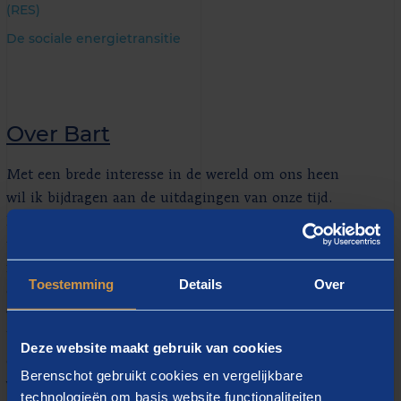
(RES)
De sociale energietransitie
Over Bart
Met een brede interesse in de wereld om ons heen
wil ik bijdragen aan de uitdagingen van onze tijd.
Het vraagstuk van de energietransitie brengt zowel
technische vraagstukken, als sociaal-
maatschappelijke uitdagingen met zich mee. Deze
Toestemming
Details
Over
combinatie maakt de energietransitie een interessant
werkveld. Met mijn achtergrond in technische
bestuurskunde en werktuigbouwkunde zie ik het als
Deze website maakt gebruik van cookies
een uitdaging om deze complexe maatschappelijke
Berenschot gebruikt cookies en vergelijkbare
vraagstukken op een analytische, gestructureerde
technologieën om basis website functionaliteiten