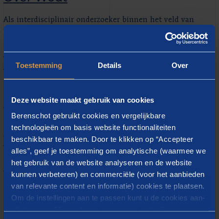
Als interdisciplinair onderzoeker binnen het veld van
klimaatadaptatie heb ik met een brede blik en in
samenwerking met diverse stakeholders en
vakgebieden gewerkt aan complexe ruimtelijke
Toestemming
Details
Over
vraagstukken. Daarbij combineer ik inhoudelijke
kennis uit de watersector met ervaring in het
begeleiden van interactieve werkvormen, zoals
Deze website maakt gebruik van cookies
workshops, serious games en communities of
Berenschot gebruikt cookies en vergelijkbare
practice. Met een enthousiaste en positieve aanpak
technologieën om basis website functionaliteiten
zorg ik ervoor dat iedereen een stem krijgt, zodat we
beschikbaar te maken. Door te klikken op “Accepteer
van elkaar leren en gezamenlijk toewerken naar een
alles”, geef je toestemming om analytische (waarmee we
gedragen en duurzaam plan. Mijn kracht ligt in het
het gebruik van de website analyseren en de website
verbinden van disciplines en kennis om complexe
kunnen verbeteren) en commerciële (voor het aanbieden
van relevante content en informatie) cookies te plaatsen.
opgaven integraal aan te pakken.
Om de instellingen aan te passen kunt u de cookies aan-
of uitvinken. Meer informatie over het gebruik van