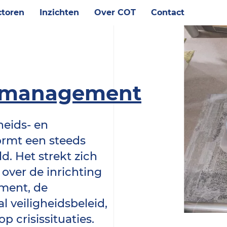
toren
Inzichten
Over COT
Contact
dsmanagement
heids- en
rmt een steeds
d. Het strekt zich
over de inrichting
ment, de
 veiligheidsbeleid,
p crisissituaties.