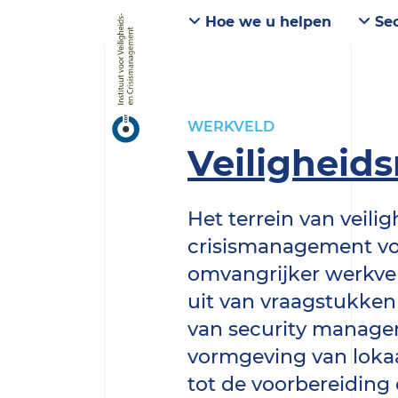
Hoe we u helpen
Sec
WERKVELD
Veilighei
Het terrein van veilig
crisismanagement vo
omvangrijker werkvel
uit van vraagstukken 
van security manage
vormgeving van lokaal
tot de voorbereiding o