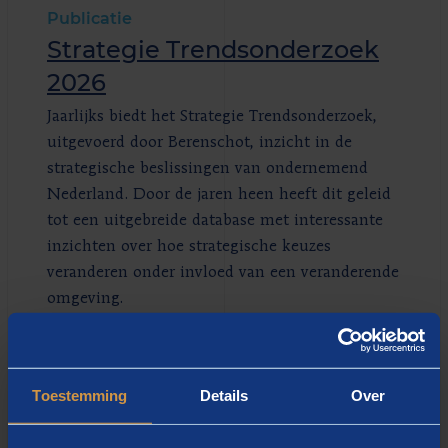
Publicatie
Strategie Trendsonderzoek
2026
Jaarlijks biedt het Strategie Trendsonderzoek,
uitgevoerd door Berenschot, inzicht in de
strategische beslissingen van ondernemend
Nederland. Door de jaren heen heeft dit geleid
tot een uitgebreide database met interessante
inzichten over hoe strategische keuzes
veranderen onder invloed van een veranderende
omgeving.
Toestemming
Details
Over
BEKIJK ALLE INZICHTEN