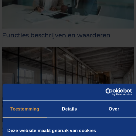
Functies beschrijven en waarderen
Toestemming
Details
Over
Organisatieontwerp, masterclass
Deze website maakt gebruik van cookies