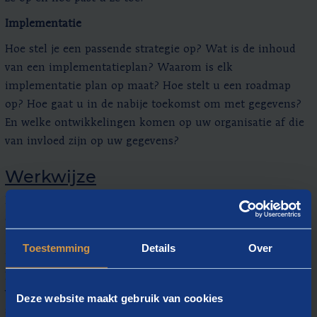
Implementatie
Hoe stel je een passende strategie op? Wat is de inhoud
van een implementatieplan? Waarom is elk
implementatie plan op maat? Hoe stelt u een roadmap
op? Hoe gaat u in de nabije toekomst om met gegevens?
En welke ontwikkelingen komen op uw organisatie af die
van invloed zijn op uw gegevens?
Werkwijze
De leergang kent een gezonde afwisseling tussen theorie
en praktijk. In deze leergang gaat u zelf aan de hand van
(praktijk) opdrachten aan de slag met de theorie en
Toestemming
Details
Over
instrumenten. Elke trainingsdag sluiten we af met een
praktijkopdracht die u voor de volgende bijeenkomst
voorbereidt. Deze praktijkopdracht is gericht op een
Deze website maakt gebruik van cookies
actueel vraagstuk in uw organisatie en levert dus ook