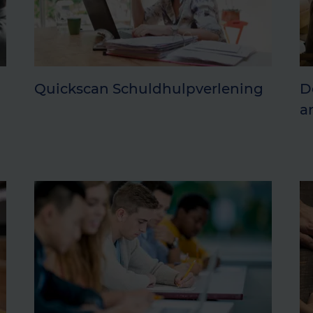
Quickscan Schuldhulpverlening
D
a