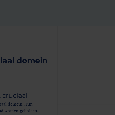
ciaal domein
t cruciaal
ociaal domein. Hun
end worden geholpen.