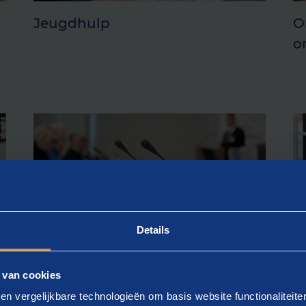
Jeugdhulp
O
o
Details
Leergang Introductie in het
Q
 van cookies
sociaal domein
en vergelijkbare technologieën om basis website functionaliteit