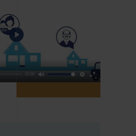
Play
02:00
Mute
Settings
Enter
fullscreen