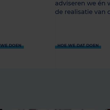
adviseren we én 
de realisatie van
 WE DOEN
HOE WE DAT DOEN