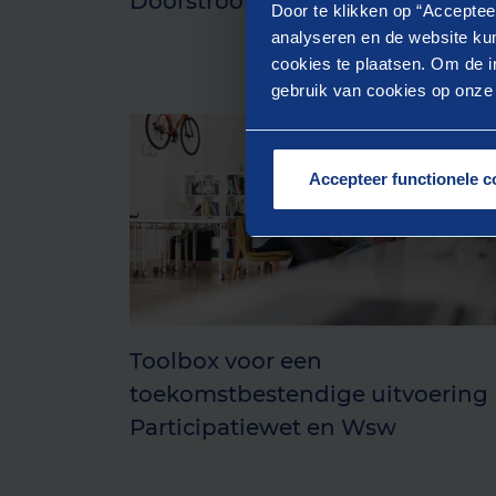
Doorstroompunt
Door te klikken op “Acceptee
analyseren en de website kun
cookies te plaatsen. Om de in
gebruik van cookies op onze w
Accepteer functionele c
Toolbox voor een
toekomstbestendige uitvoering
Participatiewet en Wsw