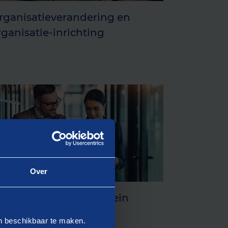
rganisatieverandering en
rganisatie-inrichting
Over
uickscan Sociaal Domein
en beschikbaar te maken.