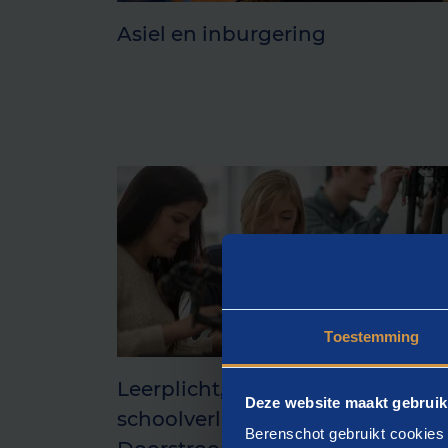
Asiel en inburgering
Toestemming
Leerplicht, voortijdig
Deze website maakt gebruik
schoolverlaters en
Berenschot gebruikt cookies 