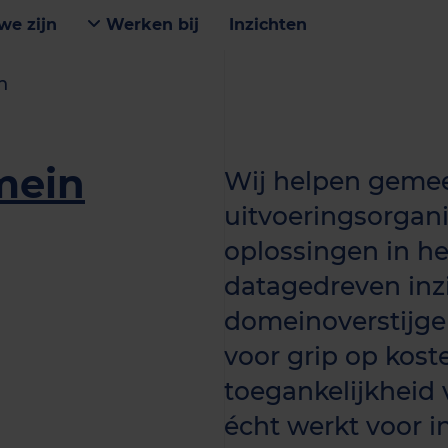
we zijn
Werken bij
Inzichten
n
mein
Wij helpen gemee
uitvoeringsorgani
oplossingen in he
datagedreven inz
domeinoverstijg
voor grip op kost
toegankelijkheid 
écht werkt voor i