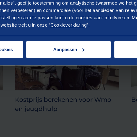
r alles”, geef je toestemming om analytische (waarmee we het g
nen verbeteren) en commerciële (voor het aanbieden van releva
stellingen aan te passen kunt u de cookies aan- of uitvinken. Me
ebsite treft u in onze “
Cookieverklaring
”.
ookies
Aanpassen
Kostprijs berekenen voor Wmo
B
en jeugdhulp