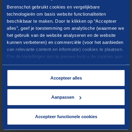
domein. Klanten waarderen onze combinatie van
Berenschot gebruikt cookies en vergelijkbare
technologieën om basis website functionaliteiten
inhoudelijke deskundigheid en praktische werkvormen.
beschikbaar te maken. Door te klikken op “Accepteer
alles”, geef je toestemming om analytische (waarmee we
Aansluiting tussen jeugdhulp en
het gebruik van de website analyseren en de website
onderwijs
kunnen verbeteren) en commerciële (voor het aanbieden
van relevante content en informatie) cookies te plaatsen.
Met gemeenten trekken we samen op voor een effectieve
Om de instellingen aan te passen kunt u de cookies aan-
samenwerking en aansluiting tussen jeugdhulp en
of uitvinken. Meer informatie over het gebruik van
onderwijs.
cookies op onze website treft u in onze
“
Cookieverklaring
”.
Accepteer alles
Aanpassen
Opschaling van succesvolle
innovaties
Accepteer functionele cookies
Met gemeenten zorgen we voor het effectief opschalen