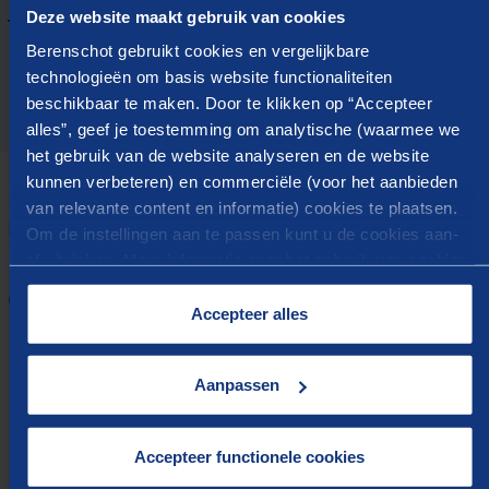
Functiewaardering en beloning
Deze website maakt gebruik van cookies
Berenschot gebruikt cookies en vergelijkbare
technologieën om basis website functionaliteiten
beschikbaar te maken. Door te klikken op “Accepteer
alles”, geef je toestemming om analytische (waarmee we
het gebruik van de website analyseren en de website
kunnen verbeteren) en commerciële (voor het aanbieden
van relevante content en informatie) cookies te plaatsen.
HOE WE DAT DOEN
Om de instellingen aan te passen kunt u de cookies aan-
Efficiënt en effectief
of uitvinken. Meer informatie over het gebruik van cookies
op onze website treft u in onze “
Cookieverklaring
”.
organiseren en inrichten
Accepteer alles
Om ervoor te zorgen dat mensen in organisaties met
plezier, effectief en efficiënt kunnen werken helpen we bij
Aanpassen
het organisatieontwerp en de inrichting, de
bedrijfsvoering, operational excellence, functiewaardering
Accepteer functionele cookies
& beloning en het realiseren van veranderingen.