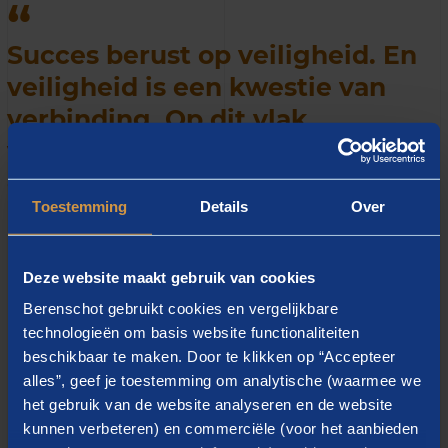
Succes berust op veiligheid. En
veiligheid is een kwestie van
verbinding. Op dit vlak
versterken Berenschot en wij
elkaar.
Toestemming
Details
Over
Doel van de exclusieve samenwerking is het
Deze website maakt gebruik van cookies
inhoudelijk doorontwikkelen van deze expertise. “Het
Berenschot gebruikt cookies en vergelijkbare
thema psychologische veiligheid leeft heel erg bij onze
technologieën om basis website functionaliteiten
beschikbaar te maken. Door te klikken op “Accepteer
opdrachtgevers. De trajecten die Joriene en Hans doen
alles”, geef je toestemming om analytische (waarmee we
en hun wetenschappelijk onderbouwde methode
het gebruik van de website analyseren en de website
sluiten daar naadloos bij aan”, aldus Jozef Zondag,
kunnen verbeteren) en commerciële (voor het aanbieden
senior managing consultant bij Berenschot. “Een