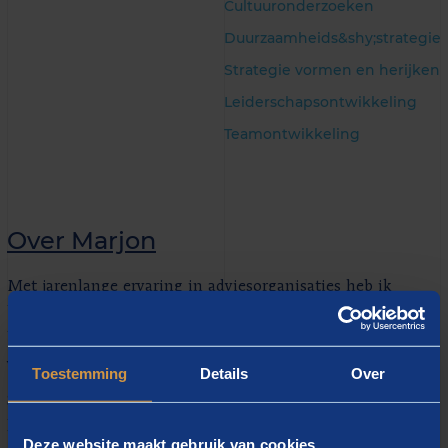
Cultuuronderzoeken
Duurzaamheids&shy;strategie
Strategie vormen en herijken
Leiderschapsontwikkeling
Teamontwikkeling
Over Marjon
Met jarenlange ervaring in adviesorganisaties heb ik
bij veel verschillende organisaties in uiteenlopende
branches mee kunnen denken hoe een gewenste
verandering te bewerkstelligen.
Toestemming
Details
Over
Samen met organisaties in kaart brengen wat de
kernvraag is en het vervolgens verbinden van die
Deze website maakt gebruik van cookies