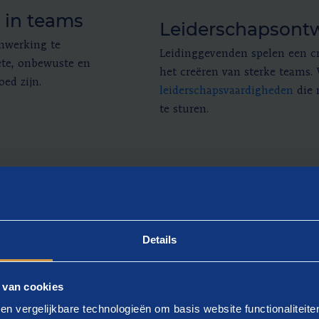
 in teams
Leiderschapsontw
nwerking te
Leidinggevenden spelen een cr
ete, onbewuste en
het creëren van sterke teams.
ed zijn.
leiderschapsvaardigheden
die 
te sturen.
Details
 onze adviseurs
 van cookies
en vergelijkbare technologieën om basis website functionaliteit