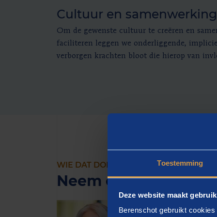
Cultuur en samenwerking
Om de gewenste cultuur te creëren en same
faciliteren leggen we onderliggende, implici
verborgen krachten bloot die hierop van invlo
Toestemming
WIE DAT DOEN
Neem contact op met
Deze website maakt gebruik
Berenschot gebruikt cookies 