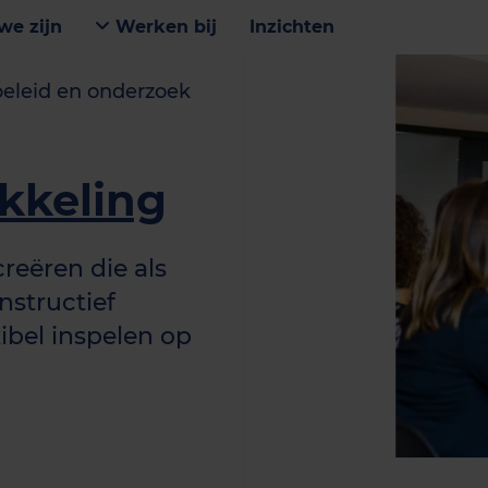
we zijn
Werken bij
Inzichten
beleid en onderzoek
kkeling
reëren die als
nstructief
bel inspelen op