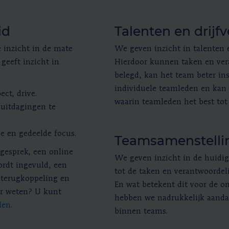
id
Talenten en drijf
inzicht in de mate
We geven inzicht in talenten 
geeft inzicht in
Hierdoor kunnen taken en ver
belegd, kan het team beter in
individuele teamleden en kan
ct, drive.
waarin teamleden het best to
 uitdagingen te
e en gedeelde focus.
Teamsamenstelli
gesprek, een online
We geven inzicht in de huidig
ordt ingevuld, een
tot de taken en verantwoordel
e terugkoppeling en
En wat betekent dit voor de 
er weten? U kunt
hebben we nadrukkelijk aandac
den
.
binnen teams.