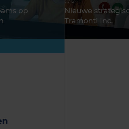
Case
teams op
Nieuwe strategis
an
Tramonti Inc.
en