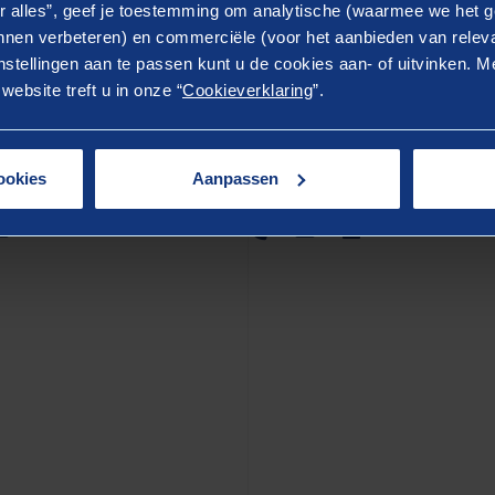
r alles”, geef je toestemming om analytische (waarmee we het g
nen verbeteren) en commerciële (voor het aanbieden van releva
stellingen aan te passen kunt u de cookies aan- of uitvinken. Me
ebsite treft u in onze “
Cookieverklaring
”.
ookies
Aanpassen
ke Gersdorf-van den Berg
Egmont Tilleman