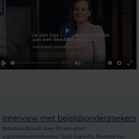
Play
00:15
Play
Mute
Settings
Ent
ful
Interview met beleidsonderzoekers
Beleidsonderzoek doen bij een groot
organisatieadviesbureau? Saraï Sapulete, Rosanne van