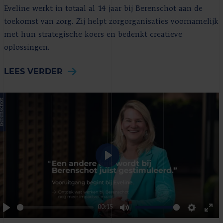
Eveline werkt in totaal al 14 jaar bij Berenschot aan de
toekomst van zorg. Zij helpt zorgorganisaties voornamelijk
met hun strategische koers en bedenkt creatieve
oplossingen.
LEES VERDER
Play
00:15
Play
Mute
Settings
Ent