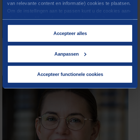
van relevante content en informatie) cookies te plaatsen.
Om de instellingen aan te passen kunt u de cookies aan-
of uitvinken. Meer informatie over het gebruik van
cookies op onze website treft u in onze
“
Cookieverklaring
”.
Accepteer alles
André Oostdijk
Aanpassen
André volgde naast zijn werk een master en is inmiddels
senior managing consultant.
Accepteer functionele cookies