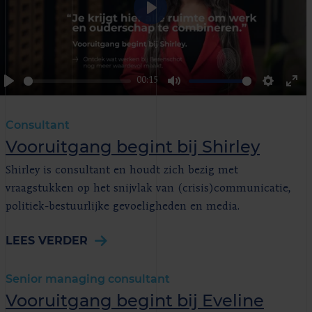
Play
00:15
Play
Mute
Settings
Ent
ful
Consultant
Vooruitgang begint bij Shirley
Shirley is consultant en houdt zich bezig met
vraagstukken op het snijvlak van (crisis)communicatie,
politiek-bestuurlijke gevoeligheden en media.
LEES VERDER
Senior managing consultant
Vooruitgang begint bij Eveline