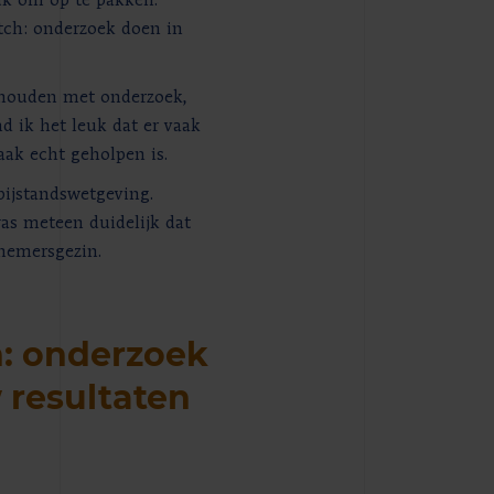
euk om op te pakken.
tch: onderzoek doen in
ighouden met onderzoek,
d ik het leuk dat er vaak
ak echt geholpen is.
bijstandswetgeving.
was meteen duidelijk dat
rnemersgezin.
h: onderzoek
 resultaten