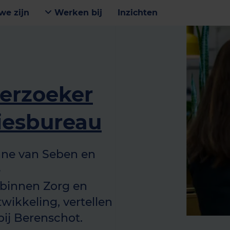
we zijn
Werken bij
Inzichten
erzoeker
viesbureau
nne van Seben en
e
 binnen Zorg en
wikkeling, vertellen
bij Berenschot.