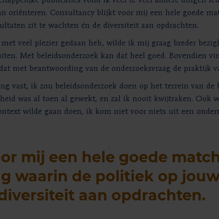
happelijke publicaties vond ik veel te veel andere dingen l
 oriënteren. Consultancy blijkt voor mij een hele goede ma
ltaten zit te wachten én de diversiteit aan opdrachten.
met veel plezier gedaan heb, wilde ik mij graag breder bez
uiten. Met beleidsonderzoek kan dat heel goed. Bovendien vin
dat met beantwoording van de onderzoeksvraag de praktijk va
g vast, ik zou beleidsonderzoek doen op het terrein van de 
rheid was al toen al gewekt, en zal ik nooit kwijtraken. Ook 
ontext wilde gaan doen, ik kom niet voor niets uit een onde
oor mij een hele goede matc
 waarin de politiek op jouw
diversiteit aan opdrachten.