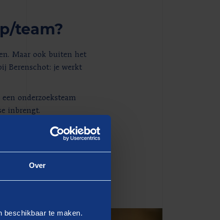
ep/team?
men. Maar ook buiten het
ij Berenschot: je werkt
e een onderzoeksteam
e inbrengt.
at ik altijd en zo
ie combinatie van goede
Over
en beschikbaar te maken.