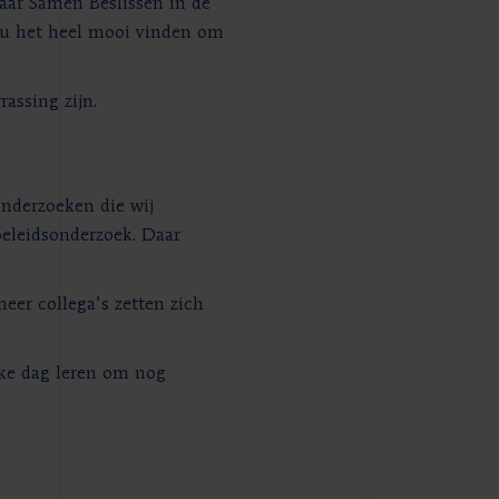
naar Samen Beslissen in de
zou het heel mooi vinden om
assing zijn.
onderzoeken die wij
beleidsonderzoek. Daar
eer collega’s zetten zich
lke dag leren om nog