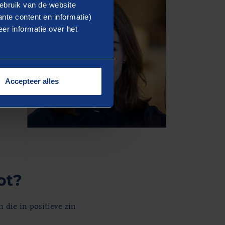
ebruik van de website
nte content en informatie)
er informatie over het
Accepteer alles
ot?
 die in positieve zin