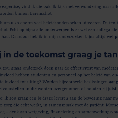
 expertise, vind ik die ook. Ik kijk met verwondering naar al
 worden binnen Berenschot.
esbureau zo enorm veel beleidsonderzoeken uitvoeren. En ten
hot. Echt op bijna alle onderwerpen is er wel een collega die
n had. Daardoor heb ik in mijn onderzoeken bijna altijd wel p
ij in de toekomst graag je ta
Ik zou graag onderzoek doen naar de effectiviteit van medeze
invloed hebben studenten en personeel op het beleid van ond
e invloed tot uiting? Worden bijvoorbeeld beslissingen aang
iefvoorstellen in die worden overgenomen of houden zij juis
: Ik zou graag een bijdrage leveren aan de beweging naar m
p zorg die echt werkt, in samenspraak met de patiënt. Mome
weg – denk aan wetgeving, financiering en samenwerkingsvra