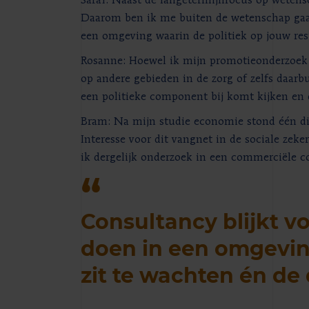
Saraï: Naast de langetermijnfocus op wetensc
Daarom ben ik me buiten de wetenschap gaan
een omgeving waarin de politiek op jouw resu
Rosanne: Hoewel ik mijn promotieonderzoek 
op andere gebieden in de zorg of zelfs daarb
een politieke component bij komt kijken en 
Bram: Na mijn studie economie stond één din
Interesse voor dit vangnet in de sociale zeke
ik dergelijk onderzoek in een commerciële c
Consultancy blijkt v
doen in een omgeving
zit te wachten én de 