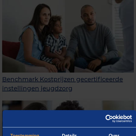
Benchmark Kostprijzen gecertificeerde
instellingen jeugdzorg
Toestemming
Details
Over