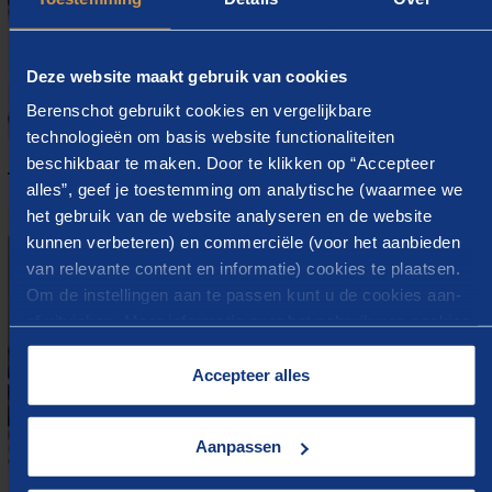
Deze website maakt gebruik van cookies
Berenschot gebruikt cookies en vergelijkbare
technologieën om basis website functionaliteiten
Benchmark Leerplicht
beschikbaar te maken. Door te klikken op “Accepteer
alles”, geef je toestemming om analytische (waarmee we
het gebruik van de website analyseren en de website
kunnen verbeteren) en commerciële (voor het aanbieden
van relevante content en informatie) cookies te plaatsen.
Om de instellingen aan te passen kunt u de cookies aan-
of uitvinken. Meer informatie over het gebruik van cookies
op onze website treft u in onze “
Cookieverklaring
”.
Accepteer alles
Aanpassen