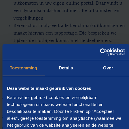
uitkomsten in uw eigen online portal. Daar vindt u
een dynamisch dashboard met alle uitkomsten en
vergelijkingen.
Berenschot analyseert alle benchmarkuitkomsten en
maakt hiervan een rapportage. Die bespreken we
tijdens de slotbijeenkomst met de deelnemers.
Tijdens deze benchlearning-sessie duiden we ook de
uitkomsten en wisselen we best practices uit.
Toestemming
Details
Over
Deze website maakt gebruik van cookies
Berenschot gebruikt cookies en vergelijkbare
ADVISEURS
technologieën om basis website functionaliteiten
Neem contact op met onze
beschikbaar te maken. Door te klikken op “Accepteer
adviseurs
alles”, geef je toestemming om analytische (waarmee we
het gebruik van de website analyseren en de website