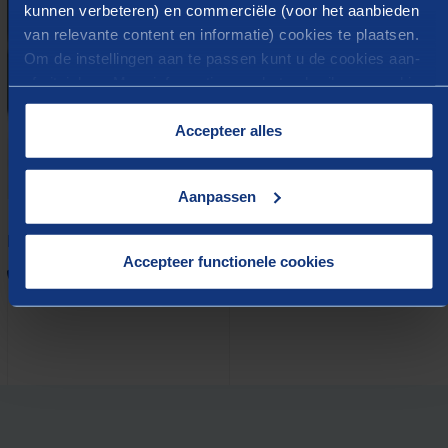
kunnen verbeteren) en commerciële (voor het aanbieden
van relevante content en informatie) cookies te plaatsen.
Om de instellingen aan te passen kunt u de cookies aan-
of uitvinken. Meer informatie over het gebruik van cookies
op onze website treft u in onze “
Cookieverklaring
”.
Accepteer alles
Aanpassen
Dirk-Jan Schoneveld
Leonore Das
Accepteer functionele cookies