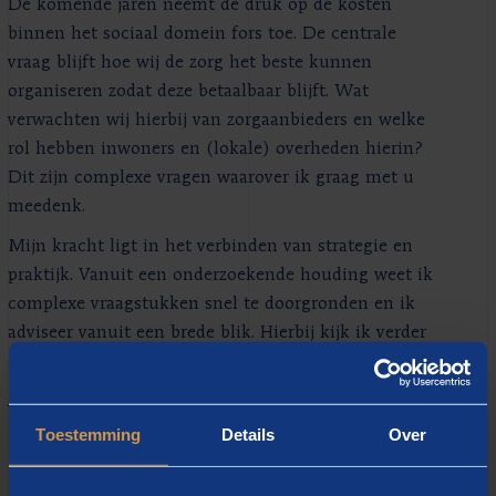
De komende jaren neemt de druk op de kosten
binnen het sociaal domein fors toe. De centrale
vraag blijft hoe wij de zorg het beste kunnen
organiseren zodat deze betaalbaar blijft. Wat
verwachten wij hierbij van zorgaanbieders en welke
rol hebben inwoners en (lokale) overheden hierin?
Dit zijn complexe vragen waarover ik graag met u
meedenk.
Mijn kracht ligt in het verbinden van strategie en
praktijk. Vanuit een onderzoekende houding weet ik
complexe vraagstukken snel te doorgronden en ik
adviseer vanuit een brede blik. Hierbij kijk ik verder
dan de gebaande paden.
Afgelopen jaren heb ik een groot aantal organisaties
geadviseerd over bekostigings- en
Toestemming
Details
Over
inrichtingsvraagstukken binnen het sociaal domein.
Hierbij zoek ik aansluiting bij de lokale visie en