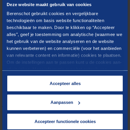
Deze website maakt gebruik van cookies
ambities, en vertaal deze naar mogelijkheden om het
stelsel op korte en lange termijn betaalbaar te
Berenschot gebruikt cookies en vergelijkbare
technologieën om basis website functionaliteiten
houden. Ik ken het sociaal domein in de breedste zin
beschikbaar te maken. Door te klikken op “Accepteer
en ben uitstekend in staat om de relatie te leggen
alles”, geef je toestemming om analytische (waarmee we
tussen visie en praktijk. Daarbij herken en doorzie ik
het gebruik van de website analyseren en de website
de belangen van verschillende stakeholders en weet
kunnen verbeteren) en commerciële (voor het aanbieden
hen te betrekken in mijn advies.
van relevante content en informatie) cookies te plaatsen.
Wilt u graag met mij van gedachten wisselen?
Om de instellingen aan te passen kunt u de cookies aan-
Neemt u dan vooral contact op.
of uitvinken. Meer informatie over het gebruik van
cookies op onze website treft u in onze
“
Cookieverklaring
”.
Accepteer alles
Gerelateerde inzichten
Aanpassen
Nieuws
Berenschot gaat
Accepteer functionele cookies