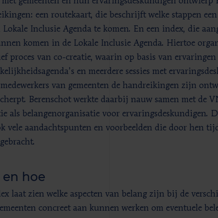
met gemeenten en hun ervaringsdeskundigen ontwierp 
ikingen: een routekaart, die beschrijft welke stappen ee
n Lokale Inclusie Agenda te komen. En een index, die aa
nnen komen in de Lokale Inclusie Agenda. Hiertoe organ
ief proces van co-creatie, waarin op basis van ervaringen
kelijkheidsagenda’s en meerdere sessies met ervaringsde
smedewerkers van gemeenten de handreikingen zijn ontwi
cherpt. Berenschot werkte daarbij nauw samen met de V
tie als belangenorganisatie voor ervaringsdeskundigen. 
k vele aandachtspunten en voorbeelden die door hen tij
ngebracht.
 en hoe
ex laat zien welke aspecten van belang zijn bij de versc
emeenten concreet aan kunnen werken om eventuele be