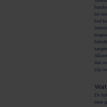
Samen 
handre
tot ee
bod ku
intens
toegan
beleid
aanges
Allian
dan oo
zijn i
Wat
De ind
waar g