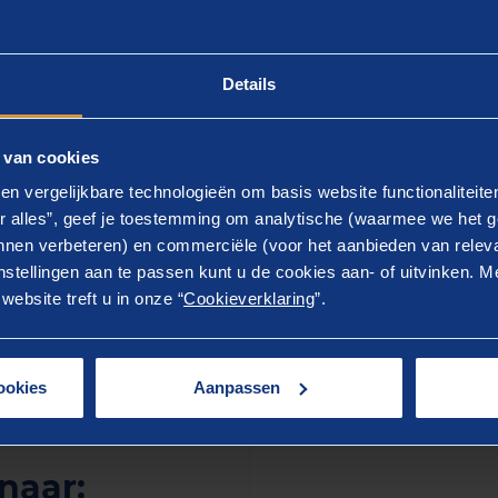
Details
 van cookies
en vergelijkbare technologieën om basis website functionaliteit
r alles”, geef je toestemming om analytische (waarmee we het g
Play
nen verbeteren) en commerciële (voor het aanbieden van releva
stellingen aan te passen kunt u de cookies aan- of uitvinken. Me
03:24
ebsite treft u in onze “
Cookieverklaring
”.
y
Mute
Settings
Enter
fullscreen
ookies
Aanpassen
naar: