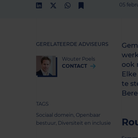
05 febr
GERELATEERDE ADVISEURS
Geme
werk
Wouter Poels
ook 
CONTACT
Elke
te s
Bere
TAGS
Sociaal domein,
Openbaar
Rou
bestuur,
Diversiteit en inclusie