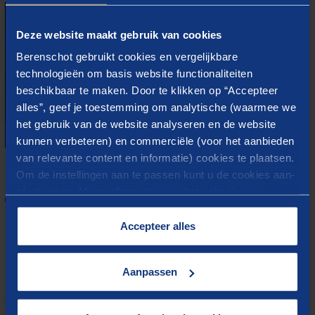
Deze website maakt gebruik van cookies
Berenschot gebruikt cookies en vergelijkbare
technologieën om basis website functionaliteiten
beschikbaar te maken. Door te klikken op “Accepteer
alles”, geef je toestemming om analytische (waarmee we
het gebruik van de website analyseren en de website
kunnen verbeteren) en commerciële (voor het aanbieden
van relevante content en informatie) cookies te plaatsen.
Om de instellingen aan te passen kunt u de cookies aan-
Daniël Sprokkereef
of uitvinken. Meer informatie over het gebruik van
cookies op onze website treft u in onze
“
Cookieverklaring
”.
Accepteer alles
Aanpassen
DATA
Waar en wanneer