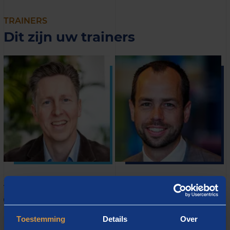
TRAINERS
Dit zijn uw trainers
Jeroen van Bree
Peter Kuiperij
Toestemming
Details
Over