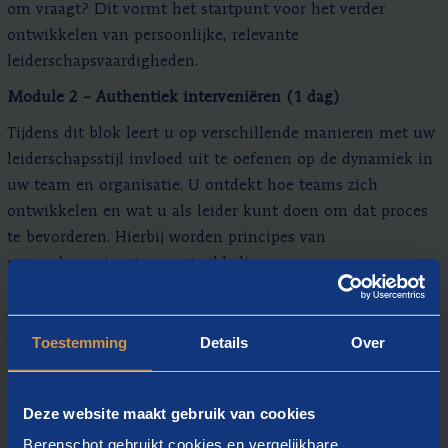
om vraagt? Dit vormt het startpunt voor het verder
ontwikkelen van persoonlijke, relevante
leiderschapsvaardigheden.
Module 2 – Authentiek interveniëren (1 dag)
Tijdens dit blok leert u op verschillende manieren met uw
leiderschapsstijl invloed uit te oefenen op de dynamiek in
uw team en organisatie. U ontdekt hoe teams zich
ontwikkelen en wat u als leider kunt doen om dat proces
te bevorderen. Hierbij worden principes van
groepsdynamica, teamontwikkeling en
organisatieontwikkeling gecombineerd. Aan de hand van
nieuwe kennis en inzichten oefent u actief met de
Toestemming
Details
Over
aangereikte methodieken. U leert geen trucjes, maar
maakt de vaardigheden eigen door te ervaren wat bij u
past en welk type leider u wilt zijn.
Deze website maakt gebruik van cookies
Module 3 – Leiden in de achtbaan (1 dag)
Berenschot gebruikt cookies en vergelijkbare