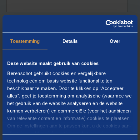
ACHTERNAAM DEELNEMER
*
Toestemming
Details
Over
Deze website maakt gebruik van cookies
TELEFOONNUMMER DEELNEMER
*
Berenschot gebruikt cookies en vergelijkbare
technologieën om basis website functionaliteiten
beschikbaar te maken. Door te klikken op “Accepteer
alles”, geef je toestemming om analytische (waarmee we
E-MAILADRES DEELNEMER
*
het gebruik van de website analyseren en de website
kunnen verbeteren) en commerciële (voor het aanbieden
van relevante content en informatie) cookies te plaatsen.
Om de instellingen aan te passen kunt u de cookies aan-
of uitvinken. Meer informatie over het gebruik van
FUNCTIE DEELNEMER
*