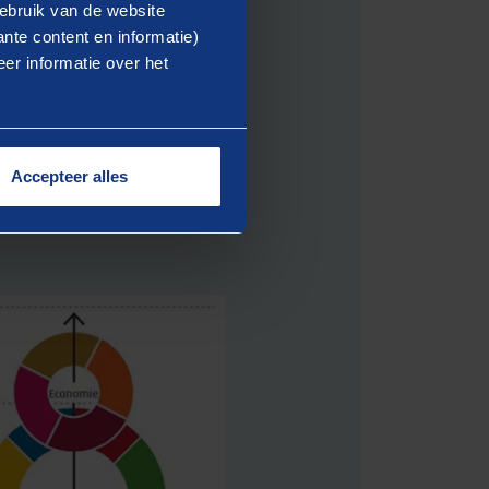
ebruik van de website
nte content en informatie)
er informatie over het
de gedachte dat
 en dat op lange termijn de
rspoed alleen mogelijk is
Accepteer alles
 en brede welvaart mooi op