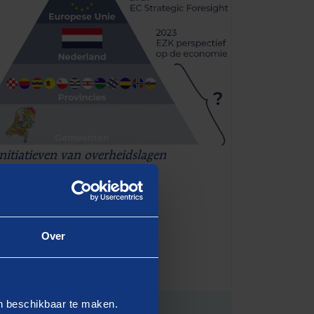
Initiatieven van overheidslagen
rede-welvaartdenken
Over
en beschikbaar te maken.