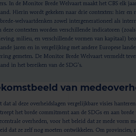
rs. In de Monitor Brede Welvaart maakt het CBS elk jaa
and. Hierin wordt gekeken naar drie contexten: hier en nu
brede-welvaartdenken zowel intergenerationeel als intern
 deze contexten worden verschillende indicatoren (zoals
eving, milieu, en verschillende vormen van kapitaal) be
ande jaren en in vergelijking met andere Europese land
ering gemeten. De Monitor Brede Welvaart vermeldt teve
and in het bereiken van de SDG’s.
ekomstbeeld van medeover
it dat al deze overheidslagen vergelijkbare visies hantere
treept het brede commitment aan de SDGs en aan brede w
ecentrale overheden, voor het beleid dat ze mede vorm m
leid dat ze zelf nog moeten ontwikkelen. Om provincies, 