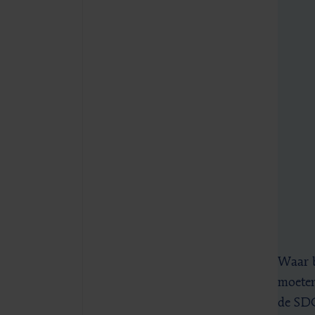
Waar b
moeten
de SDG