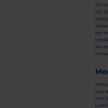
Dit om
juli 2
strate
welvare
met he
betrek
van ar
niveau
Mee
Hierui
naar e
meer m
facett