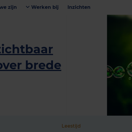
we zijn
Werken bij
Inzichten
zichtbaar
over brede
Leestijd