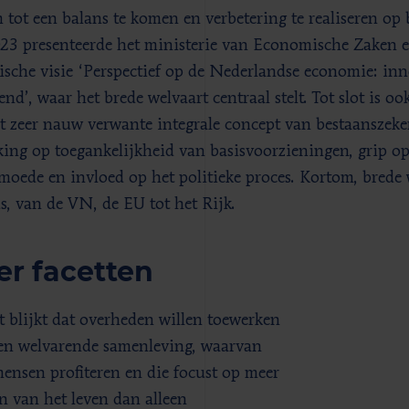
 tot een balans te komen en verbetering te realiseren op 
023 presenteerde het ministerie van Economische Zaken 
gische visie ‘Perspectief op de Nederlandse economie: inn
nd’, waar het brede welvaart centraal stelt. Tot slot is oo
t zeer nauw verwante integrale concept van bestaanszeke
king op toegankelijkheid van basisvoorzieningen, grip o
moede en invloed op het politieke proces. Kortom, brede w
s, van de VN, de EU tot het Rijk.
r facetten
t blijkt dat overheden willen toewerken
en welvarende samenleving, waarvan
ensen profiteren en die focust op meer
en van het leven dan alleen