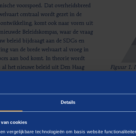
ische voorspoed. Dat overheidsbreed
welvaart centraal wordt gezet in de
sontwikkeling, komt ook naar voren uit
rnieuwde Beleidskompas, waar de vraag
uw beleid bijdraagt aan de SDGs en
ing van de brede welvaart al vroeg in
oces aan bod komt. In theorie wordt
Figuur 1. 
j al het nieuwe beleid uit Den Haag
rond het b
cht hoe dit bijdraagt aan de SDGs en
ede welvaart.
Details
 van cookies
en vergelijkbare technologieën om basis website functionaliteit