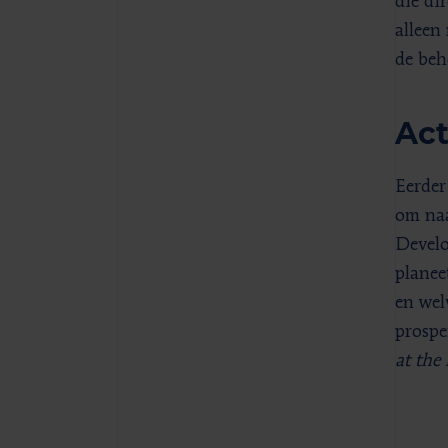
die di
alleen
de beh
Act
Eerder
om naa
Develo
planee
en wel
prospe
at the