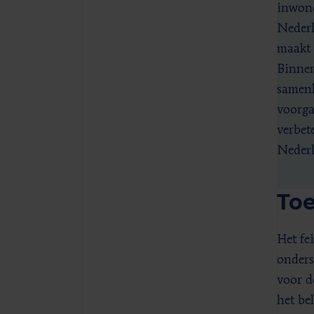
inwone
Nederl
maakt 
Binnen
samenl
voorga
verbet
Nederl
To
Het fe
onders
voor d
het be