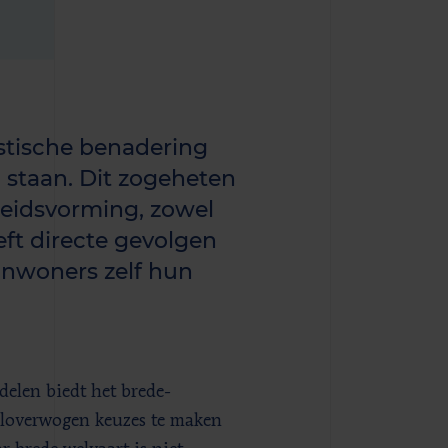
istische benadering
 staan. Dit zogeheten
leidsvorming, zowel
eft directe gevolgen
inwoners zelf hun
delen biedt het brede-
eloverwogen keuzes te maken