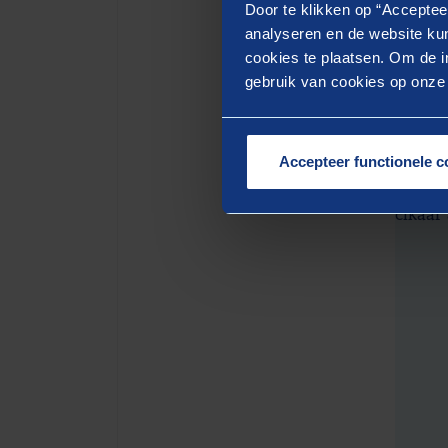
Door te klikken op “Acceptee
analyseren en de website kun
Bre
cookies te plaatsen. Om de in
gebruik van cookies op onze w
Zowel 
econom
combin
Accepteer functionele c
binnen
elkaar 