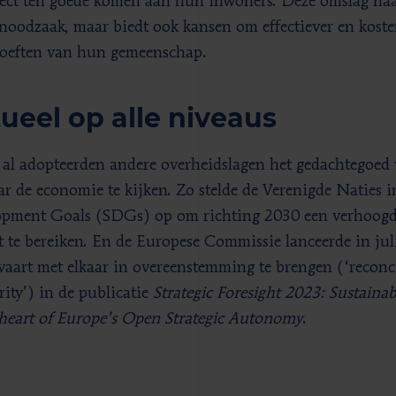
rect ten goede komen aan hun inwoners. Deze omslag naar
 noodzaak, maar biedt ook kansen om effectiever en kosten
oeften van hun gemeenschap.
ueel op alle niveaus
 al adopteerden andere overheidslagen het gedachtegoed v
r de economie te kijken. Zo stelde de Verenigde Naties i
pment Goals (SDGs) op om richting 2030 een verhoogd
t te bereiken. En de Europese Commissie lanceerde in jul
vaart met elkaar in overeenstemming te brengen (‘reconc
rity’) in de publicatie
Strategic Foresight 2023
: Sustainab
 heart of Europe’s Open Strategic Autonomy
.