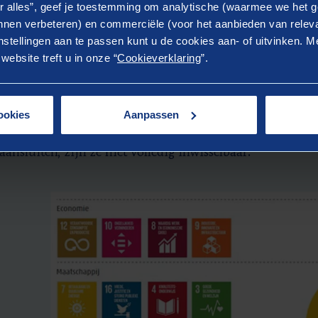
r alles”, geef je toestemming om analytische (waarmee we het g
nen verbeteren) en commerciële (voor het aanbieden van releva
de welvaart en de SDGs
stellingen aan te passen kunt u de cookies aan- of uitvinken. Me
ebsite treft u in onze “
Cookieverklaring
”.
het idee van brede welvaart als de SDGs is gebaseerd op 
ische voorspoed geen synoniem is van menselijk welzijn,
atie van verhoogd menselijk welzijn en economische voo
ookies
Aanpassen
 de ecologische grenzen van de planeet. Hoewel de SDGs
aansluiten, zijn ze niet volledig inwisselbaar.