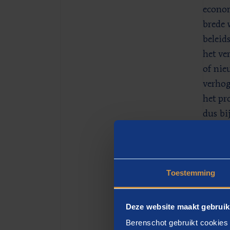
econom
brede 
beleid
het ve
of nie
verhog
het pr
dus bi
nageda
aan br
Toestemming
Deze website maakt gebruik
Berenschot gebruikt cookies 