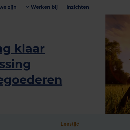
we zijn
Werken bij
Inzichten
g klaar
ssing
egoederen
Leestijd