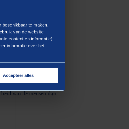
en beschikbaar te maken.
ebruik van de website
nte content en informatie)
haaks op het huidige
er informatie over het
 steeds primair op
 alleen de milieukosten
sen met burnoutklachten en
Accepteer alles
landse consumptie. Het
 drastisch kunnen verlagen
erheid van de mensen dan