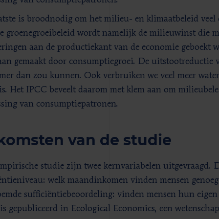
sing van consumptiepatronen.
atste is broodnodig om het milieu- en klimaatbeleid veel e
e groenegroeibeleid wordt namelijk de milieuwinst die m
eringen aan de productiekant van de economie geboekt 
an gemaakt door consumptiegroei. De uitstootreductie
mer dan zou kunnen. Ook verbruiken we veel meer water
is. Het IPCC beveelt daarom met klem aan om milieubelei
sing van consumptiepatronen.
komsten van de studie
empirische studie zijn twee kernvariabelen uitgevraagd. 
iëntieniveau: welk maandinkomen vinden mensen genoeg?
emde sufficiëntiebeoordeling: vinden mensen hun eig
 is gepubliceerd in Ecological Economics, een wetenschapp