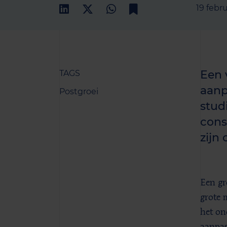
19 febr
Een 
TAGS
aanp
Postgroei
stud
cons
zijn
Een gr
grote 
het on