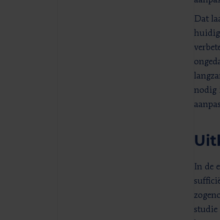
aanpas
Dat la
huidig
verbet
ongeda
langza
nodig 
aanpas
Uit
In de 
suffic
zogeno
studie