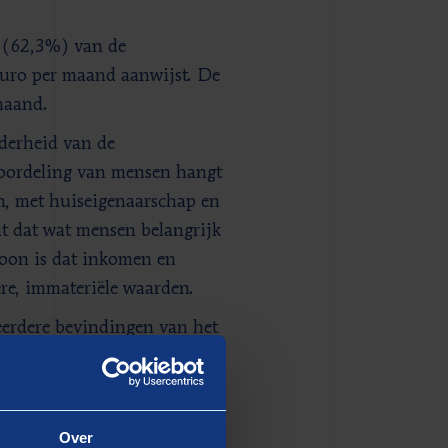
d (62,3%) van de
euro per maand aanwijst. De
maand.
derheid van de
beoordeling van mensen hangt
, met huiseigenaarschap en
 dat wat mensen belangrijk
roon is dat inkomen en
ere, immateriële waarden.
eerdere bevindingen van het
tudie in 2021
ng’ blijkt dat een ruime
moeten gaan leven om de
Over
ting ons boek
Er is leven na