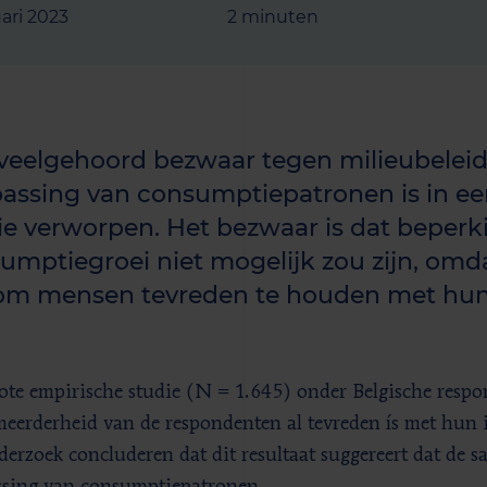
uari 2023
2 minuten
veelgehoord bezwaar tegen milieubeleid
assing van consumptiepatronen is in e
ie verworpen. Het bezwaar is dat beperk
umptiegroei niet mogelijk zou zijn, omd
 om mensen tevreden te houden met hu
ote empirische studie (N = 1.645) onder Belgische respon
meerderheid van de respondenten al tevreden ís met hun
derzoek concluderen dat dit resultaat suggereert dat de s