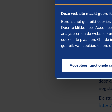
de gro
Deze website maakt gebruik
Berenschot gebruikt cookies 
Imp
Door te klikken op “Acceptee
analyseren en de website kun
De uit
cookies te plaatsen. Om de in
econom
gebruik van cookies op onze w
koopkr
maar o
Accepteer functionele c
het gr
goede 
door d
nog st
De stu
https: