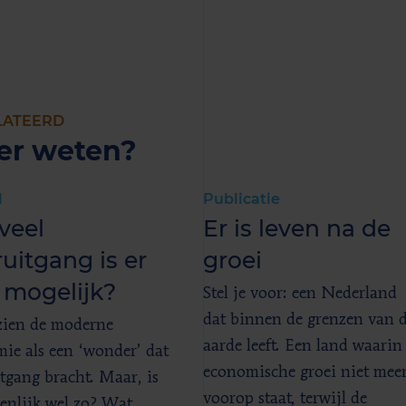
LATEERD
er weten?
l
Publicatie
veel
Er is leven na de
uitgang is er
groei
 mogelijk?
Stel je voor: een Nederland
dat binnen de grenzen van 
zien de moderne
aarde leeft. Een land waarin
ie als een ‘wonder’ dat
economische groei niet mee
tgang bracht. Maar, is
voorop staat, terwijl de
genlijk wel zo? Wat