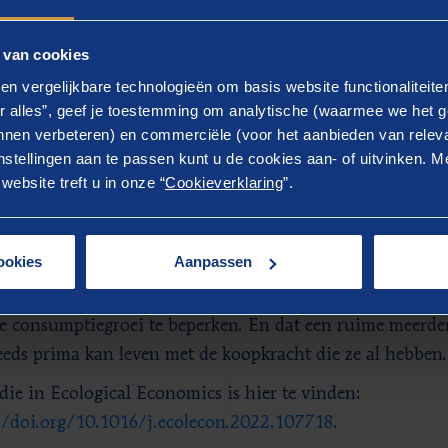
ei
.
 van cookies
en vergelijkbare technologieën om basis website functionaliteit
licaties
r alles”, geef je toestemming om analytische (waarmee we het g
nen verbeteren) en commerciële (voor het aanbieden van releva
komsten van de Nederlandse en Belgische studies staan 
stellingen aan te passen kunt u de cookies aan- of uitvinken. Me
ische beleid. Het huidige beleid richt zich namelijk nog
ebsite treft u in onze “
Cookieverklaring
”.
achtgroei. De kosten hiervan zijn ongelofelijk hoog, niet
ok de menselijke kosten. Denk aan het grote aantal men
ookies
Aanpassen
ote aantal mensen dat slaafse arbeid verricht voor Neder
nieuws is dat we deze milieukosten en menselijke kosten
e consumptiegroei te beperken. En dat een ruime meerd
eeds prima kan leven met de koopkracht die ze al hebben.
die in Ecological Economics is hier te vinden:
//doi.org/10.1016/j.ecolecon.2022.107718
.