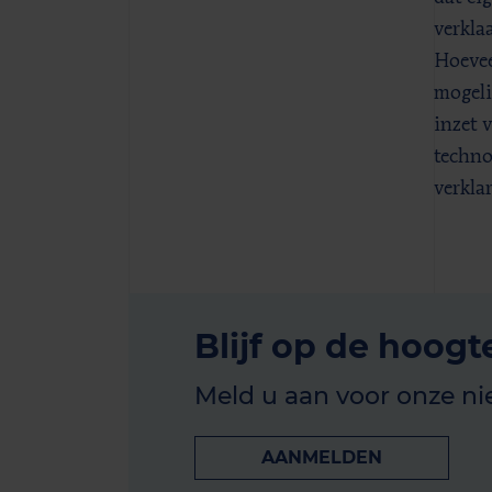
verkla
Hoevee
mogeli
inzet 
techno
verkla
Blijf op de hoogt
Meld u aan voor onze ni
AANMELDEN