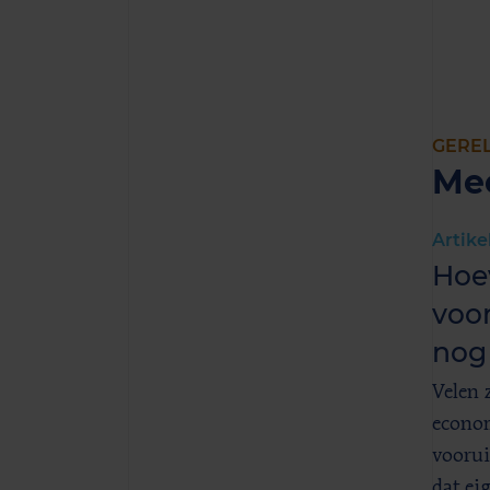
GERE
Me
Artike
Hoe
voor
nog
Velen 
econom
voorui
dat ei