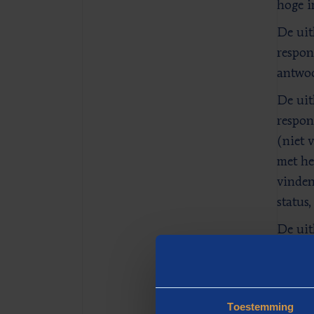
hoge i
De uit
respon
antwoo
De uit
respon
(niet 
met he
vinden
status
De uit
Nederl
‘Klima
meerde
Toestemming
klimaa