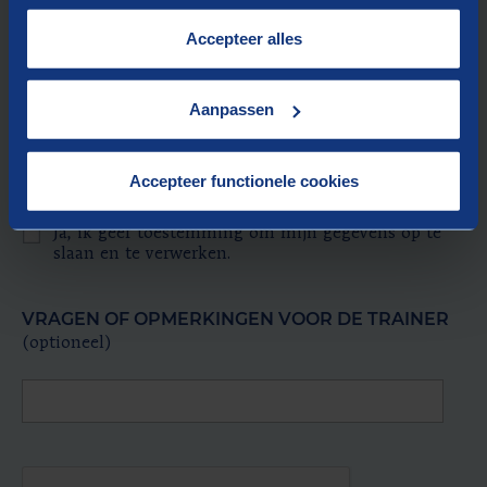
cookies op onze website treft u in onze
Nee
“
Cookieverklaring
”.
Accepteer alles
Ik ben de gehele training (inclusief lunches)
aanwezig; als dat niet lukt, meld ik mij aan voor
een volgende training
Aanpassen
TOESTEMMING VOOR HET OPSLAAN VAN
Accepteer functionele cookies
INGEDIENDE GEGEVENS
Ja, ik geef toestemming om mijn gegevens op te
slaan en te verwerken.
VRAGEN OF OPMERKINGEN VOOR DE TRAINER
(optioneel)