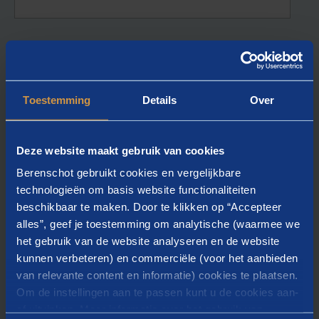
FUNCTIE
Toestemming
Details
Over
Ik heb de deelname afgestemd met mijn
Deze website maakt gebruik van cookies
teamlead/MD
Berenschot gebruikt cookies en vergelijkbare
technologieën om basis website functionaliteiten
NAAM LEIDINGGEVENDE
beschikbaar te maken. Door te klikken op “Accepteer
alles”, geef je toestemming om analytische (waarmee we
het gebruik van de website analyseren en de website
kunnen verbeteren) en commerciële (voor het aanbieden
van relevante content en informatie) cookies te plaatsen.
IK VOLDOE AAN DE VOORWAARDEN
Om de instellingen aan te passen kunt u de cookies aan-
of uitvinken. Meer informatie over het gebruik van
Ja