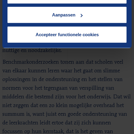
met matige kwaliteit van de bedrijfsvoering. Een goede
Aanpassen
organisatie van een onderwijsinstelling kenmerkt zich
door een focus op het primaire proces en daarbij een
goede aansturing en ondersteuning van dat primaire
Accepteer functionele cookies
proces, waarbij gezocht en gestuurd wordt naar het
nuttige en noodzakelijke.
Benchmarkonderzoeken tonen aan dat scholen veel
van elkaar kunnen leren waar het gaat om slimme
oplossingen in de ondersteuning en het stellen van
normen voor het tegengaan van verspilling van
middelen die bestemd zijn voor het onderwijs. Dat wil
niet zeggen dat een zo klein mogelijke overhead het
summum is, want juist een goede ondersteuning van
de leerkrachten leidt ertoe dat zij zich kunnen
focussen op hun kerntaak, dat is het geven van