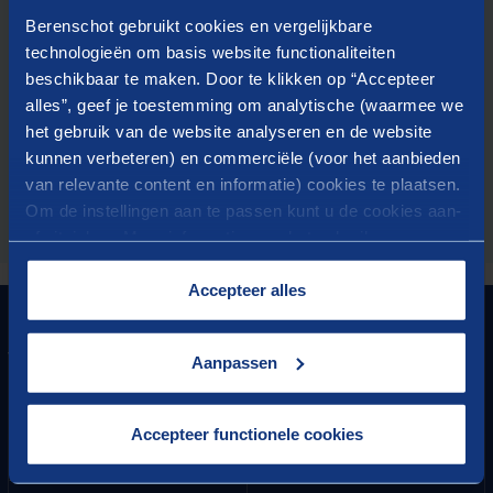
Berenschot gebruikt cookies en vergelijkbare
technologieën om basis website functionaliteiten
Door het verzenden van dit formulier geeft u Berenschot
beschikbaar te maken. Door te klikken op “Accepteer
toestemming om uw gegevens te verwerken en dat
Berenschot contact met u op mag nemen. Meer informatie
alles”, geef je toestemming om analytische (waarmee we
over de verwerking van uw gegevens vindt u in onze
het gebruik van de website analyseren en de website
privacyverklaring
kunnen verbeteren) en commerciële (voor het aanbieden
van relevante content en informatie) cookies te plaatsen.
Om de instellingen aan te passen kunt u de cookies aan-
DOWNLOAD
of uitvinken. Meer informatie over het gebruik van
cookies op onze website treft u in onze
“
Cookieverklaring
”.
Accepteer alles
GRONDLEGGER VAN
VOORUITGANG
Aanpassen
HET BESTE VAN BERENSCHOT
Accepteer functionele cookies
Ontvang vier keer per jaar onze nieuwsbrief met de
nieuwste inzichten en vacatures.