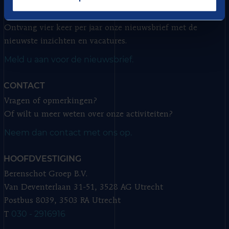
HET BESTE VAN BERENSCHOT
Ontvang vier keer per jaar onze nieuwsbrief met de
nieuwste inzichten en vacatures.
Meld u aan voor de nieuwsbrief.
CONTACT
Vragen of opmerkingen?
Of wilt u meer weten over onze activiteiten?
Neem dan contact met ons op.
HOOFDVESTIGING
Berenschot Groep B.V.
Van Deventerlaan 31-51, 3528 AG Utrecht
Postbus 8039, 3503 RA Utrecht
030 - 2916916
T