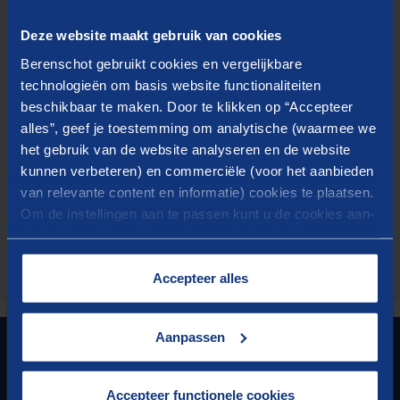
OP DE HOOGTE BLIJVEN
Deze website maakt gebruik van cookies
Berenschot mag mijn contactgegevens opslaan om
Berenschot gebruikt cookies en vergelijkbare
mij op de hoogte te houden van het
opleidingsaanbod, evenementen en publicaties.
technologieën om basis website functionaliteiten
beschikbaar te maken. Door te klikken op “Accepteer
alles”, geef je toestemming om analytische (waarmee we
Door het verzenden van dit formulier geeft u Berenschot
het gebruik van de website analyseren en de website
toestemming om uw gegevens te verwerken en dat
Berenschot contact met u op mag nemen. Meer informatie
kunnen verbeteren) en commerciële (voor het aanbieden
over de verwerking van uw gegevens vindt u in onze
van relevante content en informatie) cookies te plaatsen.
privacyverklaring
Om de instellingen aan te passen kunt u de cookies aan-
of uitvinken. Meer informatie over het gebruik van
cookies op onze website treft u in onze
DOWNLOAD
“
Cookieverklaring
”.
Accepteer alles
Aanpassen
GRONDLEGGER VAN
VOORUITGANG
Accepteer functionele cookies