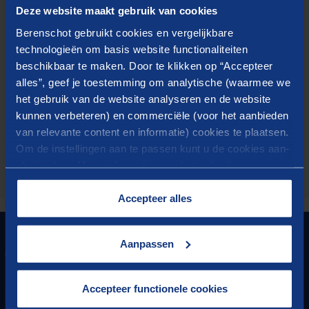
Berenschot mag mijn contactgegevens opslaan om
Deze website maakt gebruik van cookies
mij op de hoogte te houden van het
opleidingsaanbod, evenementen en publicaties.
Berenschot gebruikt cookies en vergelijkbare
technologieën om basis website functionaliteiten
beschikbaar te maken. Door te klikken op “Accepteer
Door het verzenden van dit formulier geeft u Berenschot
alles”, geef je toestemming om analytische (waarmee we
toestemming om uw gegevens te verwerken en dat
Berenschot contact met u op mag nemen. Meer informatie
het gebruik van de website analyseren en de website
over de verwerking van uw gegevens vindt u in onze
kunnen verbeteren) en commerciële (voor het aanbieden
privacyverklaring
van relevante content en informatie) cookies te plaatsen.
Om de instellingen aan te passen kunt u de cookies aan-
of uitvinken. Meer informatie over het gebruik van
DOWNLOAD
cookies op onze website treft u in onze
“
Cookieverklaring
”.
Accepteer alles
GRONDLEGGER VAN
Aanpassen
VOORUITGANG
Accepteer functionele cookies
HET BESTE VAN BERENSCHOT