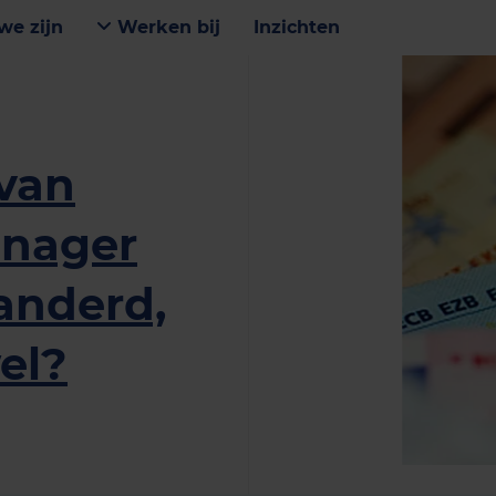
we zijn
Werken bij
Inzichten
 van
nager
randerd,
el?