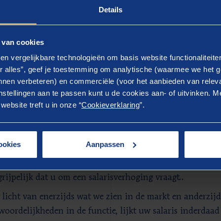
Details
euro per maand en voor de zwaardere accountmanagers ka
euro per maand.
 van cookies
 bovengenoemde punten is uiteraard ook de sector waar
en vergelijkbare technologieën om basis website functionaliteit
d op de hoogte van uw salaris. Voor salesfuncties is het d
r alles”, geef je toestemming om analytische (waarmee we het g
 variabele beloning te ontvangen. Vaak is dat gekoppeld 
nen verbeteren) en commerciële (voor het aanbieden van releva
k op jou van toepassing is.
stellingen aan te passen kunt u de cookies aan- of uitvinken. Me
ebsite treft u in onze “
Cookieverklaring
”.
t daarnaast dat uw vraag deels afkomstig is uit de ontwikk
maakt, via diverse trainingen. Belangrijk om u te realiser
finitie(een definitie is een beschrijving van iets) meer 
ookies
Aanpassen
ehouder meer kan. U geeft echter aan dat de inhoud van 
r uw nieuwe verantwoordelijkheden op een hoger nivea
grijpelijk dat u om een salarisverhoging vraagt..
t licht van enerzijds wat we zien in de markt en anderzi
woordelijkheden in de functie, lijkt uw salaris inderdaad 