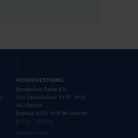
HOOFDVESTIGING
Berenschot Groep B.V.
ze
Van Deventerlaan 31-51, 3528
AG Utrecht
Postbus 8039, 3503 RA Utrecht
030 - 2916916
T
Google maps