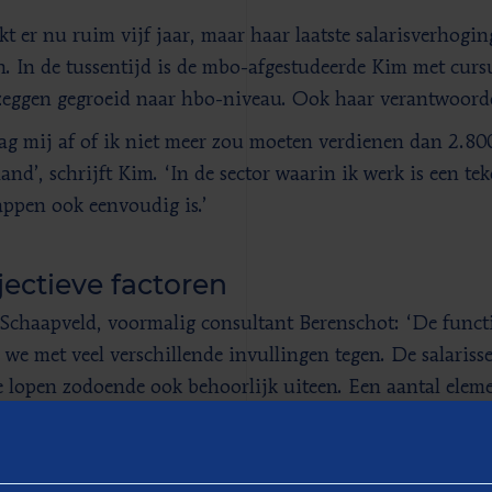
kt er nu ruim vijf jaar, maar haar laatste salarisverhogin
n. In de tussentijd is de mbo-afgestudeerde Kim met cur
zeggen gegroeid naar hbo-niveau. Ook haar verantwoord
aag mij af of ik niet meer zou moeten verdienen dan 2.8
and’, schrijft Kim. ‘In de sector waarin ik werk is een te
appen ook eenvoudig is.’
ectieve factoren
chaapveld, voormalig consultant Berenschot: ‘De funct
we met veel verschillende invullingen tegen. De salariss
e lopen zodoende ook behoorlijk uiteen. Een aantal eleme
rbeeld de hoogte van de omzetdoelstellingen, of u verant
ciële plannen en het belang van de producten of dienste
lopende salarissen variëren voor de wat lichtere accoun