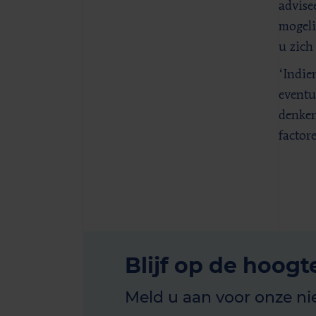
advise
mogeli
u zich
‘Indie
eventu
denken
factor
Blijf op de hoogt
Meld u aan voor onze ni