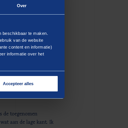
Over
n dit wel oplopen tot zo’n
in u werkzaam bent van
en beschikbaar te maken.
aarnaast heel gebruikelijk
ebruik van de website
aan een target. U meldt dat
nte content en informatie)
er informatie over het
eling die jij hebt
en is dat een functie niet
waard wordt wanneer de
Accepteer alles
uw functie mee is gegroeid.
u liggen dan voorheen is
jds de toegenomen
wat aan de lage kant. Ik