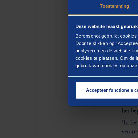
Toestemming
3.500 
5.500 
Deze website maakt gebruik
‘Naast
Berenschot gebruikt cookies 
invloe
Door te klikken op “Acceptee
om een
analyseren en de website kun
dit oo
cookies te plaatsen. Om de in
gebruik van cookies op onze w
‘U zeg
doorge
per de
Accepteer functionele c
functi
Wannee
het be
‘In he
verant