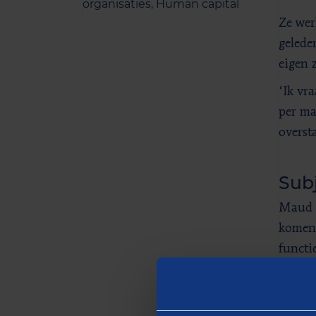
organisaties,
Human capital
Ze wer
gelede
eigen 
‘Ik vr
per ma
overst
Subj
Maud S
komen 
functi
Bijvoo
commer
uiteen