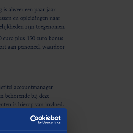
g is alweer een paar jaar
sussen en opleidingen naar
elijkheden zijn toegenomen.
00 euro plus 150 euro bonus
kort aan personeel, waardoor
ietitel accountmanager
en behorende bij deze
nten is hierop van invloed.
woordelijk bent voor de
n voor de organisatie. De
tmanagers rond de 3.000 en