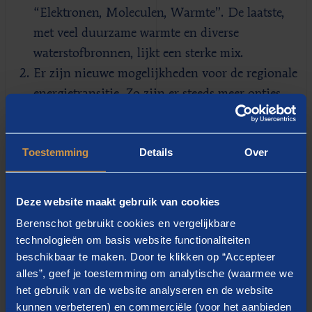
“Elektronen, Moleculen, Warmte”. De laatste,
met veel duurzame warmte en diverse
waterstofbronnen, lijkt een sterke mix.
Er zijn nieuwe mogelijkheden voor de regionale
energietransitie. Zo zijn er steeds meer opties
voor duurzame bronnen voor warmtenetten, en
ook waterstof als klimaatneutrale
Toestemming
Details
Over
piekvoorziening daarin, zoals door Berenschot
onderzocht.
Bestaande scenario’s naar volledige CO
-reductie
2
Deze website maakt gebruik van cookies
zijn erg divers, zo bleek uit een systeemstudie die
Berenschot gebruikt cookies en vergelijkbare
Berenschot presenteerde in het Klimaatberaad.
technologieën om basis website functionaliteiten
Een zorgpunt daarbij is een mogelijk toekomstig
beschikbaar te maken. Door te klikken op “Accepteer
alles”, geef je toestemming om analytische (waarmee we
stroomtekort (winterpiek); dat vergt flexibiliteit,
het gebruik van de website analyseren en de website
bijvoorbeeld door middel van hybride
kunnen verbeteren) en commerciële (voor het aanbieden