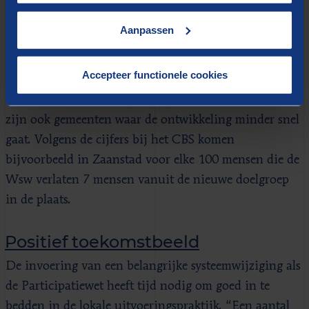
Aanpassen
In Den Haag en Helmond gaan voor alle 100 personen
die de Wsw verlaten 177 personen met een beperking
Accepteer functionele cookies
aan de slag. In Den Bosch gaat het om 166 mensen
vanuit de nieuwe doelgroep op 100 Wsw'ers. Maar er
zijn ook gemeenten waar de ontwikkeling minder snel
gaat. Volgens de cijfers bij het CBS komen
bijvoorbeeld in Zaanstad voor elke 100 mensen die de
Wsw verlaten 7 mensen vanuit de nieuwe doelgroep
in de plaats.
Positief toekomstbeeld
De invoering van een belangrijke systeemwijziging als
de Participatiewet heeft tijd nodig om goed in te
bedden in de lokale uitvoeringspraktijk. “Een aantal