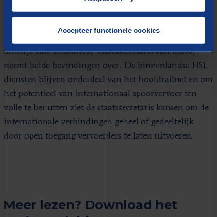
langeafstandsvervoer het meest gebaat bij vervoerders
die in concurrentie met elkaar diensten ontwikkelen”,
Accepteer functionele cookies
zegt Olman.
Stientje van Veldhoven, staatssecretaris van IenW,
neemt beide bevindingen over. De binnenlandse HSL-
diensten blijven onderdeel van het hoofdrailnet en om
het potentieel van internationaal spoorvervoer ten
volle te benutten ziet de staatssecretaris kansen om de
internationale verbindingen geheel of gedeeltelijk
door open toegang vervoerders te laten uitvoeren.
Meer lezen? Download het