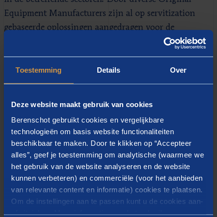
Equipment Manufacturers zijn al op servitization
gebaseerde oplossingen aangedragen voor de
gezondheidszorg. Een aantal
gezondheidszorgspecifieke factoren zorgt er echter
voor dat er in die branche tot nu toe nog weinig
Toestemming
Details
Over
gebruik van wordt gemaakt. In dit onderzoek werd
gepoogd de belangrijkste voordelen en knelpunten
Deze website maakt gebruik van cookies
voor OEM's en ziekenhuizen in kaart te brengen die
Berenschot gebruikt cookies en vergelijkbare
verband houden met het toepassen van servitization.
technologieën om basis website functionaliteiten
Door duidelijk te krijgen wat deze voordelen en
beschikbaar te maken. Door te klikken op “Accepteer
knelpunten zijn, kan de integratie van servitization in
alles”, geef je toestemming om analytische (waarmee we
het gebruik van de website analyseren en de website
de zorgsector worden bespoedigd.
kunnen verbeteren) en commerciële (voor het aanbieden
van relevante content en informatie) cookies te plaatsen.
Om de instellingen aan te passen kunt u de cookies aan-
of uitvinken. Meer informatie over het gebruik van
We zien steeds vaker dat