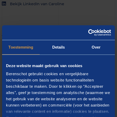
Bekijk LinkedIn van Caroline
Over Caroline
Door mijn achtergrond in natuurkunde, met een
Toestemming
Details
Over
specialisatie in materiaalwetenschappen op het
grensgebied van optica en ultrasnel magnetisme, heb
ik geleerd complexe vraagstukken objectief te
Deze website maakt gebruik van cookies
doorgronden. Even belangrijk is het voor mij om
Berenschot gebruikt cookies en vergelijkbare
goed naar elkaar te luisteren, want verbinding is de
technologieën om basis website functionaliteiten
sleutel tot samenwerking en innovatie. Bij
beschikbaar te maken. Door te klikken op “Accepteer
Berenschot voel ik me thuis in een inspirerende
alles”, geef je toestemming om analytische (waarmee we
het gebruik van de website analyseren en de website
omgeving waar samenwerking centraal staat.
kunnen verbeteren) en commerciële (voor het aanbieden
Met mijn ervaring en focus op samenwerking geef ik
van relevante content en informatie) cookies te plaatsen.
deskundig advies over het oprichten en versterken