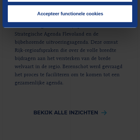
Waterschap Zuiderzeeland en het Rijk samen
aan de belangrijke opgaven voor de toekomst,
Accepteer functionele cookies
met als uitgangspunt: bouwen aan een
samenleving. Dit doen zij op basis van de
Strategische Agenda Flevoland en de
bijbehorende uitvoeringsagenda. Deze omvat
Rijk-regioafspraken die over de volle breedte
bijdragen aan het versterken van de brede
welvaart in de regio. Berenschot werd gevraagd
het proces te faciliteren om te komen tot een
gezamenlijke agenda.
BEKIJK ALLE INZICHTEN