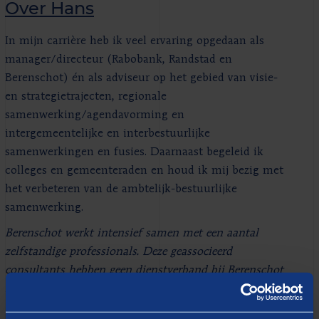
Over Hans
In mijn carrière heb ik veel ervaring opgedaan als
manager/directeur (Rabobank, Randstad en
Berenschot) én als adviseur op het gebied van visie-
en strategietrajecten, regionale
samenwerking/agendavorming en
intergemeentelijke en interbestuurlijke
samenwerkingen en fusies. Daarnaast begeleid ik
colleges en gemeenteraden en houd ik mij bezig met
het verbeteren van de ambtelijk-bestuurlijke
samenwerking.
Berenschot werkt intensief samen met een aantal
zelfstandige professionals. Deze geassocieerd
consultants hebben geen dienstverband bij Berenschot
maar zijn wel nauw betrokken bij Berenschot. Zij
worden op tijdelijke basis ingezet bij opdrachten