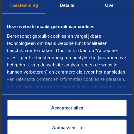
vanwege hun specifieke kennis en vaardigheden.
Toestemming
Details
Over
Deze website maakt gebruik van cookies
Berenschot gebruikt cookies en vergelijkbare
Gerelateerde inzichten
technologieën om basis website functionaliteiten
beschikbaar te maken. Door te klikken op “Accepteer
Case
alles”, geef je toestemming om analytische (waarmee we
Begeleiding
het gebruik van de website analyseren en de website
kunnen verbeteren) en commerciële (voor het aanbieden
totstandkomingsproces
van relevante content en informatie) cookies te plaatsen.
Strategische Agenda
Om de instellingen aan te passen kunt u de cookies aan-
Flevoland
of uitvinken. Meer informatie over het gebruik van
cookies op onze website treft u in onze
“
Cookieverklaring
”.
Accepteer alles
Flevoland is de snelst groeiende regio van
Nederland. Daarom werken provincie
Aanpassen
Flevoland, de zes Flevolandse gemeenten,