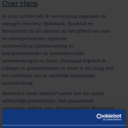
Over Hans
In mijn carrière heb ik veel ervaring opgedaan als
manager/directeur (Rabobank, Randstad en
Berenschot) én als adviseur op het gebied van visie-
en strategietrajecten, regionale
samenwerking/agendavorming en
intergemeentelijke en interbestuurlijke
samenwerkingen en fusies. Daarnaast begeleid ik
colleges en gemeenteraden en houd ik mij bezig met
het verbeteren van de ambtelijk-bestuurlijke
samenwerking.
Berenschot werkt intensief samen met een aantal
zelfstandige professionals. Deze geassocieerd
consultants hebben geen dienstverband bij Berenschot
maar zijn wel nauw betrokken bij Berenschot. Zij
worden op tijdelijke basis ingezet bij opdrachten