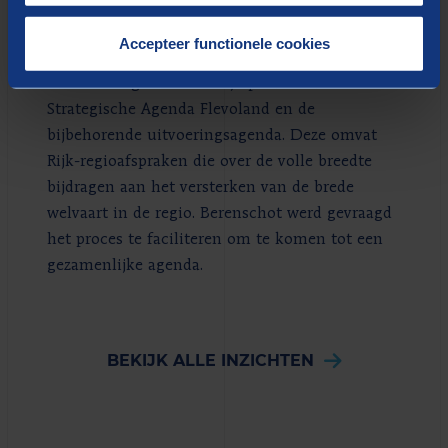
Waterschap Zuiderzeeland en het Rijk samen
aan de belangrijke opgaven voor de toekomst,
Accepteer functionele cookies
met als uitgangspunt: bouwen aan een
samenleving. Dit doen zij op basis van de
Strategische Agenda Flevoland en de
bijbehorende uitvoeringsagenda. Deze omvat
Rijk-regioafspraken die over de volle breedte
bijdragen aan het versterken van de brede
welvaart in de regio. Berenschot werd gevraagd
het proces te faciliteren om te komen tot een
gezamenlijke agenda.
BEKIJK ALLE INZICHTEN