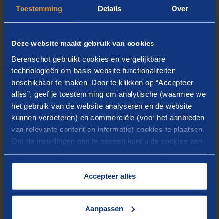
vanwege hun specifieke kennis en vaardigheden.
Toestemming
Details
Over
Deze website maakt gebruik van cookies
Berenschot gebruikt cookies en vergelijkbare
Gerelateerde inzichten
technologieën om basis website functionaliteiten
beschikbaar te maken. Door te klikken op “Accepteer
Case
alles”, geef je toestemming om analytische (waarmee we
Begeleiding
het gebruik van de website analyseren en de website
kunnen verbeteren) en commerciële (voor het aanbieden
totstandkomingsproces
van relevante content en informatie) cookies te plaatsen.
Strategische Agenda
Om de instellingen aan te passen kunt u de cookies aan-
Flevoland
of uitvinken. Meer informatie over het gebruik van
cookies op onze website treft u in onze
“
Cookieverklaring
”.
Accepteer alles
Flevoland is de snelst groeiende regio van
Nederland. Daarom werken provincie
Aanpassen
Flevoland, de zes Flevolandse gemeenten,