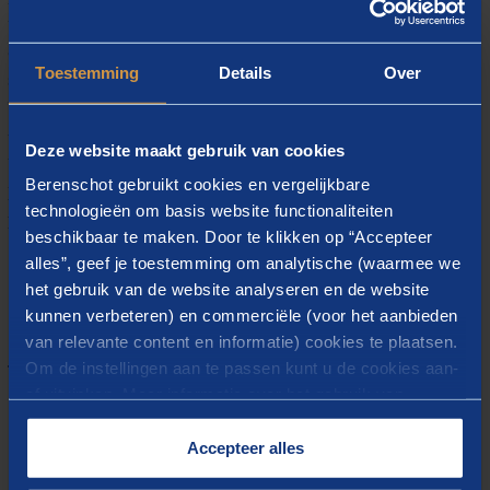
inzichtelijk kan maken. Mijn kritische en
oplossingsgerichte blik helpen daarbij, evenals mijn
Toestemming
Details
Over
aanstekelijk enthousiasme! Daarnaast vind ik het
belangrijk om altijd te zoeken naar de verbinding
tussen partijen: dit is hard nodig om tot goede en
Deze website maakt gebruik van cookies
breed gedragen oplossingen te komen. Alleen zó
Berenschot gebruikt cookies en vergelijkbare
kunnen we toewerken naar een duurzamer
technologieën om basis website functionaliteiten
Nederland.
beschikbaar te maken. Door te klikken op “Accepteer
alles”, geef je toestemming om analytische (waarmee we
het gebruik van de website analyseren en de website
kunnen verbeteren) en commerciële (voor het aanbieden
van relevante content en informatie) cookies te plaatsen.
Gerelateerde inzichten
Om de instellingen aan te passen kunt u de cookies aan-
of uitvinken. Meer informatie over het gebruik van
Case
cookies op onze website treft u in onze
Klimaattalent ondersteunt
“
Cookieverklaring
”.
Accepteer alles
Actieplan Deelmobiliteit