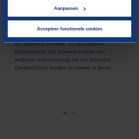
RMH
Aanpassen
Voor netwerkorganisatie Regio Midden-Holland
Accepteer functionele cookies
is deelmobiliteit een belangrijk onderdeel van
het regionaal verkeers- en vervoersplan.
Klimaattalent Tim Euwema vormde een
welkome ondersteuning om het Actieplan
Deelmobiliteit handen en voeten te geven.