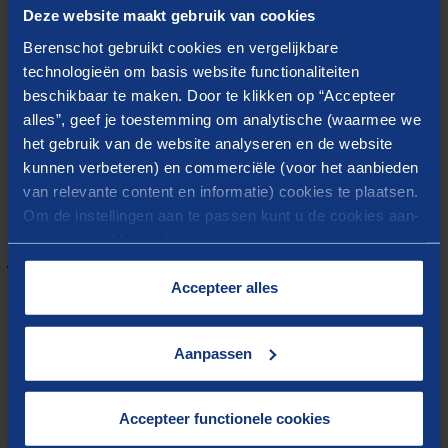
Deze website maakt gebruik van cookies
Kees Verhoeven (oud-Kamerlid D66) en Floris
Berenschot gebruikt cookies en vergelijkbare
Hoogenboom (voorzitter Stichting Open Politiek)
technologieën om basis website functionaliteiten
gaan ze in op de kansen en de bedreigingen van AI
beschikbaar te maken. Door te klikken op “Accepteer
voor onze democratie.
alles”, geef je toestemming om analytische (waarmee we
het gebruik van de website analyseren en de website
kunnen verbeteren) en commerciële (voor het aanbieden
van relevante content en informatie) cookies te plaatsen.
Om de instellingen aan te passen kunt u de cookies aan-
of uitvinken. Meer informatie over het gebruik van
Beluister de aflevering via Spotify
cookies op onze website treft u in onze
“
Cookieverklaring
”.
Accepteer alles
Aanpassen
Accepteer functionele cookies