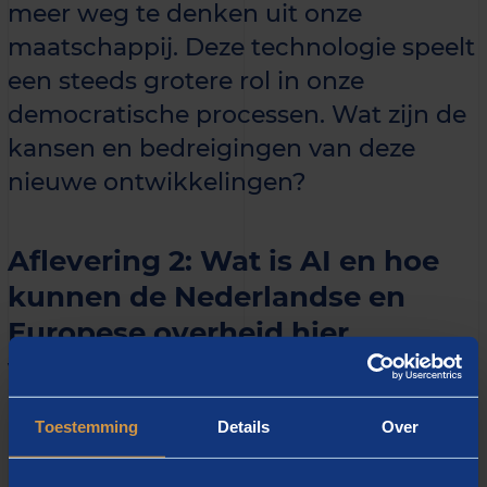
meer weg te denken uit onze
maatschappij. Deze technologie speelt
een steeds grotere rol in onze
democratische processen. Wat zijn de
kansen en bedreigingen van deze
nieuwe ontwikkelingen?
Aflevering 2: Wat is AI en hoe
kunnen de Nederlandse en
Europese overheid hier
verstandig mee om te gaan?
In de tweede aflevering van de Berenschot podcast
Toestemming
Details
Over
Bestuurspraat gaan adviseurs
Mees Bouweriks
en
Sophie Piers
hierover in gesprek. Samen met AI-expert