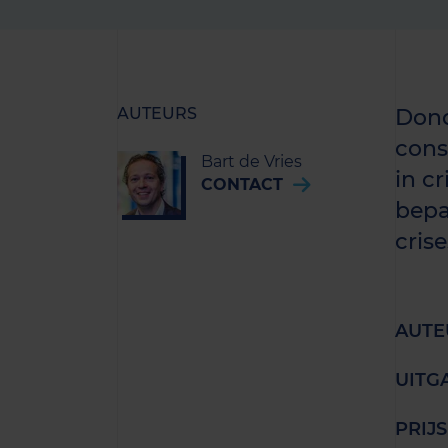
AUTEURS
Dond
cons
Bart de Vries
in cr
CONTACT
bepa
cris
AUTE
UITG
PRIJS