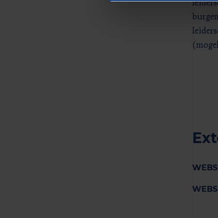
leider
burgem
leider
(mogel
Ext
WEBSI
WEBS