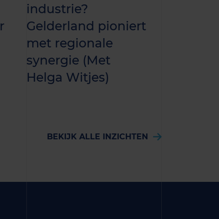
industrie?
doorrek
r
Gelderland pioniert
informati
met regionale
gemeent
synergie (Met
Helga Witjes)
BEKIJK ALLE INZICHTEN