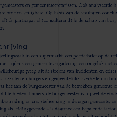
rgemeesters en gemeentesecretarissen. Ook analyseerde hi
re orde en veiligheid. Op basis van de resultaten conclud
tief) én participatief (consulterend) leiderschap van burge
en.
hrijving
jzelingszaak in een supermarkt, een poederbrief op de red
roer tijdens een gemeentevergadering, een ongeluk met e
 willekeurige greep uit de stroom van incidenten en crises
passeerden en burgers en gemeentelijke overheden in hun
as het aan de burgemeester van de betrokken gemeente om
ofd te bieden. Immers, de burgemeester is bij wet de ein
bestrijding en crisisbeheersing in de eigen gemeente, en
ling als leidinggevende – is daarmee een bepalende facto
 wordt gereguleerd en tot een goed einde wordt gebracht. 