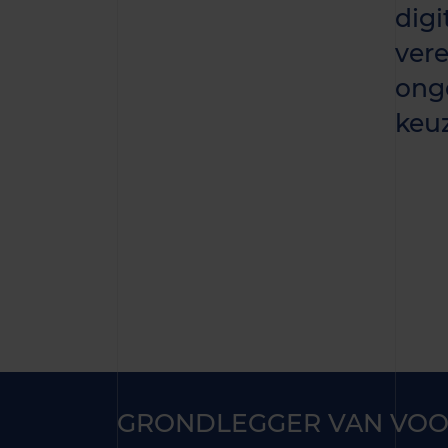
digi
vere
ong
keu
GRONDLEGGER VAN VOO