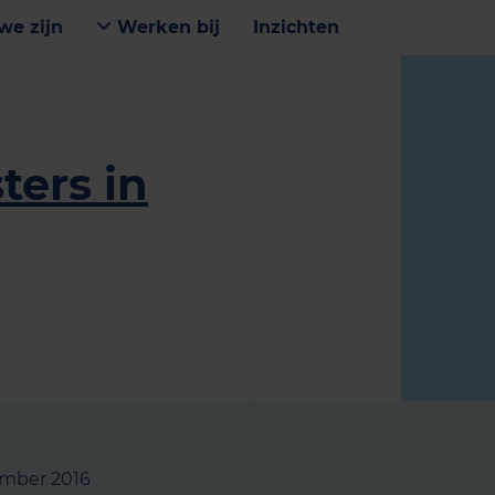
we zijn
Werken bij
Inzichten
ers in
ember 2016