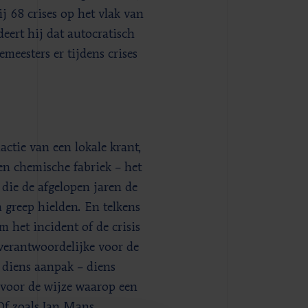
j 68 crises op het vlak van
eert hij dat autocratisch
meesters er tijdens crises
actie van een lokale krant,
en chemische fabriek – het
 die de afgelopen jaren de
 greep hielden. En telkens
 het incident of de crisis
dverantwoordelijke voor de
 diens aanpak – diens
r voor de wijze waarop een
Of zoals Jan Mans,