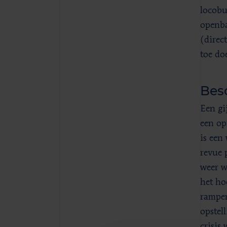
locobu
openba
(direc
toe do
Besc
Een gi
een op
is een
revue 
weer w
het ho
rampen
opstel
crisis