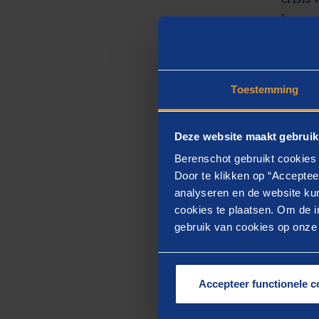
burgem
chaos 
De suc
loodse
Toestemming
tegend
social
Deze website maakt gebruik
onderz
Berenschot gebruikt cookies 
leidin
Door te klikken op “Acceptee
crises
analyseren en de website kun
cookies te plaatsen. Om de in
leider
gebruik van cookies op onze w
omsta
Velen 
zien d
Accepteer functionele c
naar a