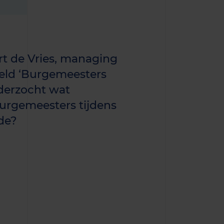
t de Vries, managing
iteld ‘Burgemeesters
onderzocht wat
burgemeesters tijdens
ide?