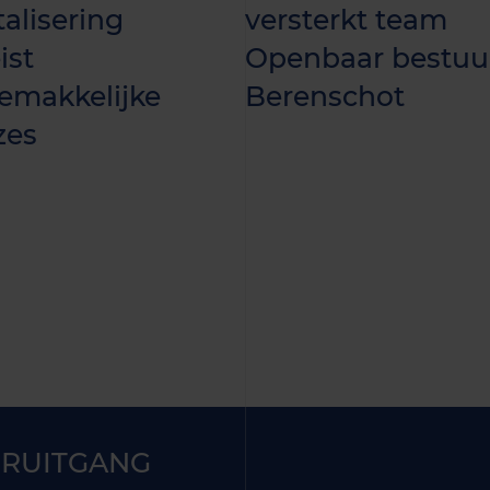
talisering
versterkt team
ist
Openbaar bestuu
emakkelijke
Berenschot
zes
RUITGANG