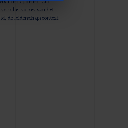
t voor het optreden van
 voor het succes van het
id, de leiderschapscontext