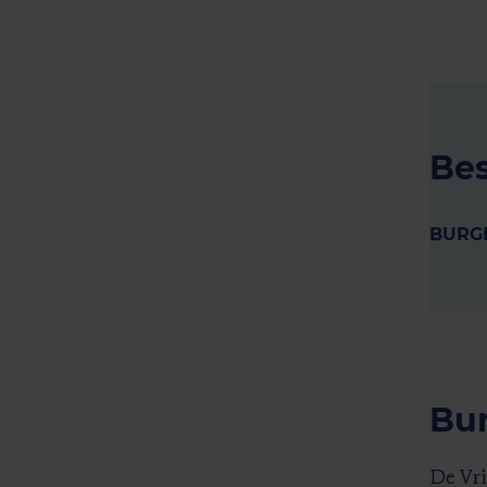
Bes
BURGE
Bur
De Vri