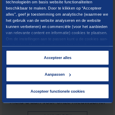
technologieën om basis website functionaliteiten
beschikbaar te maken. Door te klikken op “Accepteer
Download het artikel
alles”, geef je toestemming om analytische (waarmee we
het gebruik van de website analyseren en de website
GRENSOVERSCHRIJDENDE DUURZAME
kunnen verbeteren) en commerciële (voor het aanbieden
MOBILITEIT: SUMPS (PDF)
van relevante content en informatie) cookies te plaatsen.
Om de instellingen aan te passen kunt u de cookies aan-
of uitvinken. Meer informatie over het gebruik van
cookies op onze website treft u in onze
“
Cookieverklaring
”.
Accepteer alles
Aanpassen
Blijf op de hoogte met onze
laatste inzichten
Accepteer functionele cookies
Meld u aan voor onze nieuwsbrief