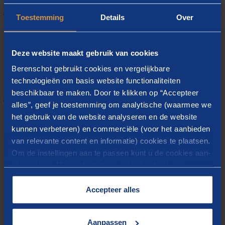
In dit artikel lichten we elke functie
toe, lees je wie volgens ons de
Toestemming
Details
Over
kanshebbers zijn en ook waarom wij
denken dat juist zíj in aanmerking
Deze website maakt gebruik van cookies
komen
Berenschot gebruikt cookies en vergelijkbare
technologieën om basis website functionaliteiten
beschikbaar te maken. Door te klikken op “Accepteer
Joachim Schellekens
AUTEUR(S)
alles”, geef je toestemming om analytische (waarmee we
het gebruik van de website analyseren en de website
kunnen verbeteren) en commerciële (voor het aanbieden
28-3-2024
UITGAVEDATUM
van relevante content en informatie) cookies te plaatsen.
Om de instellingen aan te passen kunt u de cookies aan-
of uitvinken. Meer informatie over het gebruik van
cookies op onze website treft u in onze
“
Cookieverklaring
”.
Accepteer alles
Download het artikel
Aanpassen