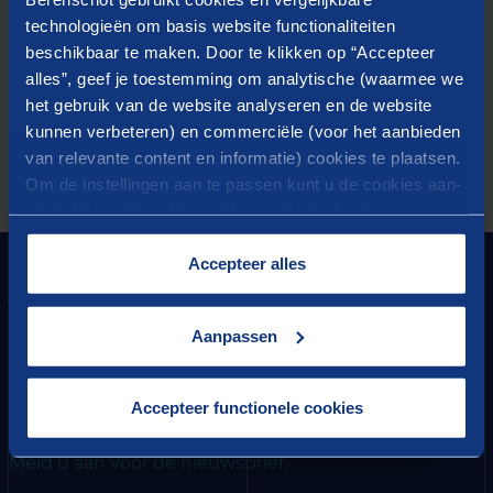
Door het verzenden van dit formulier geeft u Berenschot
technologieën om basis website functionaliteiten
toestemming om uw gegevens te verwerken en dat
Berenschot contact met u op mag nemen. Meer informatie
beschikbaar te maken. Door te klikken op “Accepteer
over de verwerking van uw gegevens vindt u in onze
alles”, geef je toestemming om analytische (waarmee we
privacyverklaring
het gebruik van de website analyseren en de website
kunnen verbeteren) en commerciële (voor het aanbieden
van relevante content en informatie) cookies te plaatsen.
DOWNLOAD
Om de instellingen aan te passen kunt u de cookies aan-
of uitvinken. Meer informatie over het gebruik van
cookies op onze website treft u in onze
“
Cookieverklaring
”.
Accepteer alles
GRONDLEGGER VAN
VOORUITGANG
Aanpassen
HET BESTE VAN BERENSCHOT
Ontvang vier keer per jaar onze nieuwsbrief met de
Accepteer functionele cookies
nieuwste inzichten en vacatures.
Meld u aan voor de nieuwsbrief.