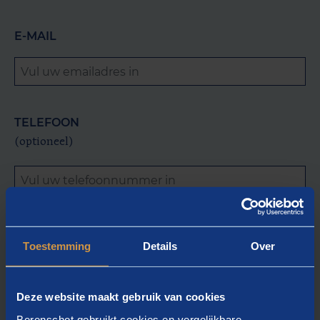
E-MAIL
TELEFOON
(optioneel)
OP DE HOOGTE BLIJVEN
Toestemming
Details
Over
Berenschot mag mijn contactgegevens opslaan om
mij op de hoogte te houden van het
opleidingsaanbod, evenementen en publicaties.
Deze website maakt gebruik van cookies
Berenschot gebruikt cookies en vergelijkbare