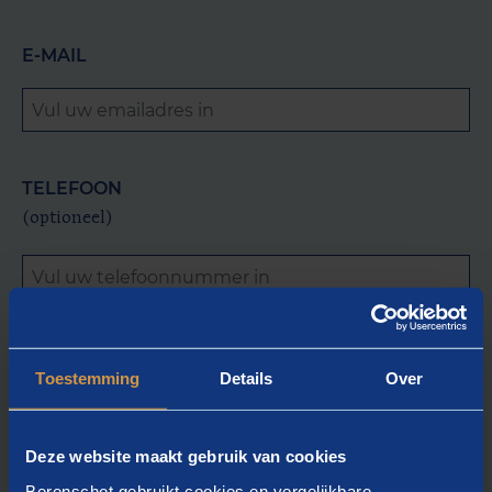
E-MAIL
TELEFOON
(optioneel)
OP DE HOOGTE BLIJVEN
Toestemming
Details
Over
Berenschot mag mijn contactgegevens opslaan om
mij op de hoogte te houden van het
opleidingsaanbod, evenementen en publicaties.
Deze website maakt gebruik van cookies
Berenschot gebruikt cookies en vergelijkbare