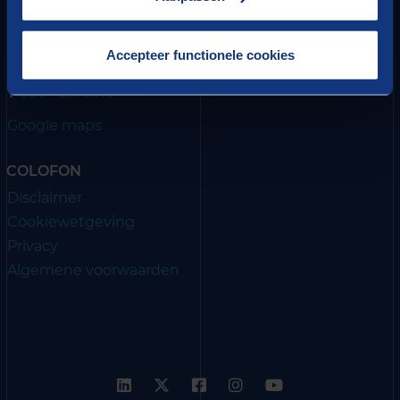
Berenschot Groep B.V.
Van Deventerlaan 31-51, 3528 AG Utrecht
Accepteer functionele cookies
Postbus 8039, 3503 RA Utrecht
030 - 2916916
T
Google maps
COLOFON
Disclaimer
Cookiewetgeving
Privacy
Algemene voorwaarden