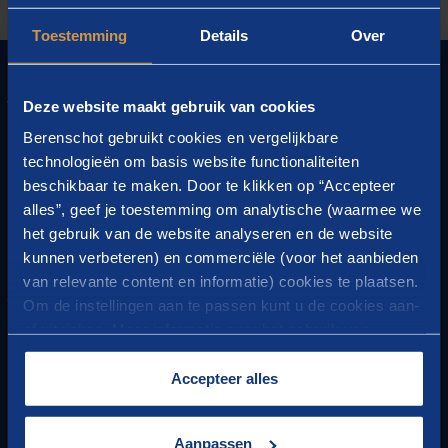
Toestemming
Details
Over
GRONDLEGGER VAN
VOORUITGANG
Deze website maakt gebruik van cookies
Berenschot gebruikt cookies en vergelijkbare
HET BESTE VAN BERENSCHOT
technologieën om basis website functionaliteiten
beschikbaar te maken. Door te klikken op “Accepteer
Ontvang vier keer per jaar onze nieuwsbrief met de
alles”, geef je toestemming om analytische (waarmee we
nieuwste inzichten en vacatures.
het gebruik van de website analyseren en de website
Meld u aan voor de nieuwsbrief.
kunnen verbeteren) en commerciële (voor het aanbieden
van relevante content en informatie) cookies te plaatsen.
CONTACT
Om de instellingen aan te passen kunt u de cookies aan-
of uitvinken. Meer informatie over het gebruik van
Vragen of opmerkingen?
cookies op onze website treft u in onze
Of wilt u meer weten over onze activiteiten?
“
Cookieverklaring
”.
Accepteer alles
Neem dan contact met ons op.
HOOFDVESTIGING
Aanpassen