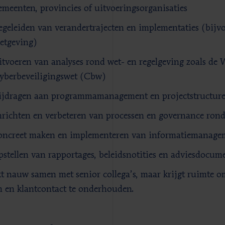
emeenten, provincies of uitvoeringsorganisaties
egeleiden van verandertrajecten en implementaties (bijvo
etgeving)
itvoeren van analyses rond wet- en regelgeving zoals de 
yberbeveiligingswet (Cbw)
ijdragen aan programmamanagement en projectstructure
nrichten en verbeteren van processen en governance rond
oncreet maken en implementeren van informatiemanagem
pstellen van rapportages, beleidsnotities en adviesdocum
kt nauw samen met senior collega’s, maar krijgt ruimte o
n en klantcontact te onderhouden.