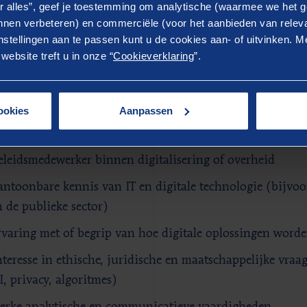
r alles”, geef je toestemming om analytische (waarmee we het g
nen verbeteren) en commerciële (voor het aanbieden van releva
stellingen aan te passen kunt u de cookies aan- of uitvinken. Me
 neem je mee
ebsite treft u in onze “
Cookieverklaring
”.
en afgeronde wo-master, bijvoorbeeld in bestuurskunde,
estuurs- of bedrijfskunde, rechten of een vergelijkbare s
ookies
Aanpassen
igitalisering en technologie
irca twee tot vijf jaar relevante werkervaring, bijvoorbeel
eleidsmedewerker binnen digitalisering of overheid
antoonbare kennis van IT en digitale technologie (bijvoor
n de publieke sector)
rvaring met of begrip van hoe digitale oplossingen wor
nteresse in ethische, juridische en maatschappelijke vraa
I, privacy, algoritmes)
terke analytische en communicatieve vaardigheden