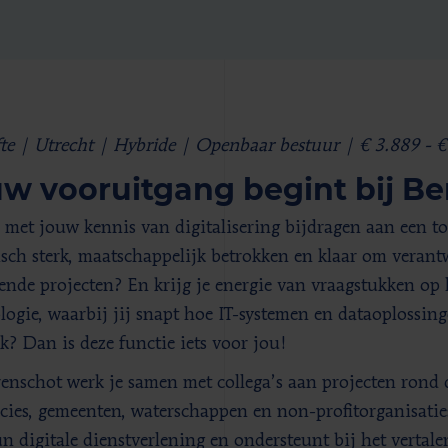
fte | Utrecht | Hybride | Openbaar bestuur | € 3.889 - 
w vooruitgang begint bij B
j met jouw kennis van digitalisering bijdragen aan een t
isch sterk, maatschappelijk betrokken en klaar om veran
ende projecten? En krijg je energie van vraagstukken op h
logie, waarbij jij snapt hoe IT-systemen en dataoplossin
jk? Dan is deze functie iets voor jou!
renschot werk je samen met collega’s aan projecten rond d
cies, gemeenten, waterschappen en non-profitorganisaties.
n digitale dienstverlening en ondersteunt bij het vertal