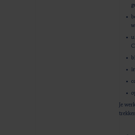
g
b
w
u
C
b
i
c
o
Je wer
trekke