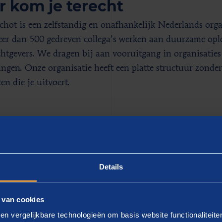
r kom je terecht
chot is een zelfstandig en onafhankelijk Nederlands org
er dan 500 gedreven collega’s werken aan duurzame opl
htgevers. We dragen bij aan vooruitgang in organisatie
ingen. Onze organisatie heeft een platte structuur zonder
ten die je uitvoert.
 zijn je directe collega’s
dt onderdeel van het groeiende team
Digitale transformat
r en technologie. Dat betekent dat we niet alleen begrijpe
Details
ok hoe digitale systemen en oplossingen in de praktijk 
ken intensief samen met collega’s uit andere domeinen zo
 van cookies
heidsdomein. Je werkt voor bestuurders en managers binn
en vergelijkbare technologieën om basis website functionaliteit
happelijke organisaties.