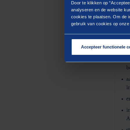
Door te klikken op “Acceptee
analyseren en de website kun
cookies te plaatsen. Om de in
Dit
gebruik van cookies op onze w
e
b
Accepteer functionele c
d
c
b
a
i
e
i
A
s