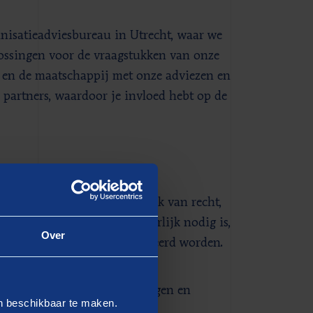
anisatieadviesbureau in Utrecht, waar we
ossingen voor de vraagstukken van onze
s en de maatschappij met onze adviezen en
 partners, waardoor je invloed hebt op de
ie
. We werken op het snijvlak van recht,
n wat er juridisch en bestuurlijk nodig is,
Over
functioneren en geïmplementeerd worden.
als het fysieke, sociale en
en verschillende overheidslagen en
en beschikbaar te maken.