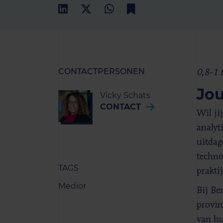
CONTACTPERSONEN
0,8-1 
Jou
Vicky Schats
CONTACT
Wil ji
analyt
uitdag
techno
TAGS
prakti
Medior
Bij Be
provin
van hu