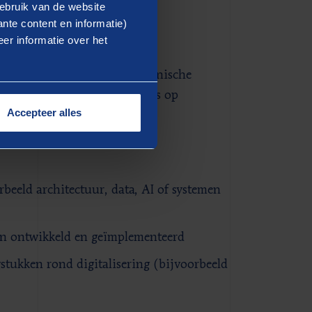
ebruik van de website
nte content en informatie)
er informatie over het
 informatiemanagement, technische
tudie, aangevuld met een focus op
Accepteer alles
d als consultant, adviseur of
beeld architectuur, data, AI of systemen
den ontwikkeld en geïmplementeerd
gstukken rond digitalisering (bijvoorbeeld