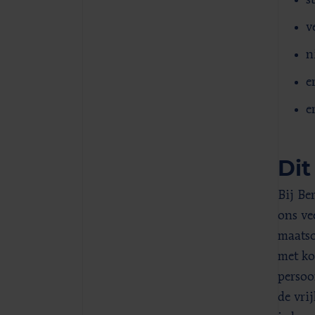
v
n
e
e
Dit
Bij Be
ons ve
maatsc
met ko
persoo
de vri