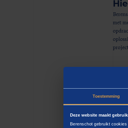
Hie
Berens
met me
opdrac
oploss
projec
Dit
Je wor
bestuu
Toestemming
maar o
We wer
Deze website maakt gebruik
veilig
Berenschot gebruikt cookies 
maatsc