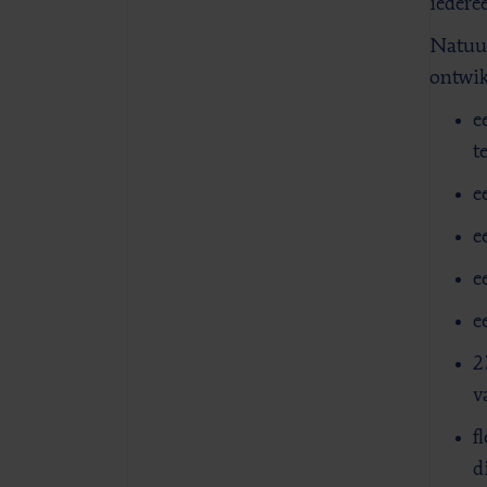
iedere
Natuur
ontwik
e
t
e
e
e
e
2
v
f
d