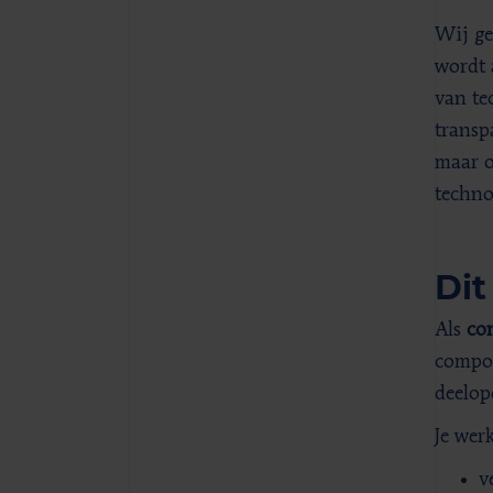
Wij ge
wordt 
van te
transp
maar o
techno
Dit
Als
con
compon
deelop
Je wer
v