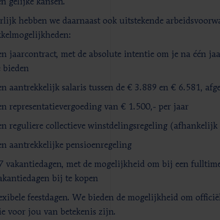
en gelijke kansen.
lijk hebben we daarnaast ook uitstekende arbeidsvoorw
kelmogelijkheden:
en jaarcontract, met de absolute intentie om je na één ja
e bieden
en aantrekkelijk salaris tussen de € 3.889 en € 6.581, af
en representatievergoeding van € 1.500,- per jaar
en reguliere collectieve winstdelingsregeling (afhankelij
en aantrekkelijke pensioenregeling
7 vakantiedagen, met de mogelijkheid om bij een fullti
akantiedagen bij te kopen
lexibele feestdagen. We bieden de mogelijkheid om officië
ie voor jou van betekenis zijn.