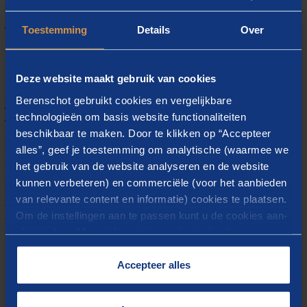
verbindende activiteiten zoals borrels of
Toestemming
Details
Over
werkoverleggen op bijzondere locaties.
Dit neem je mee
Deze website maakt gebruik van cookies
Berenschot gebruikt cookies en vergelijkbare
Jij hebt een scherp oog voor mensen en processen,
technologieën om basis website functionaliteiten
werkt graag in projectteams én staat stevig in je
beschikbaar te maken. Door te klikken op “Accepteer
schoenen voor groepen. Je bent inhoudelijk sterk,
alles”, geef je toestemming om analytische (waarmee we
creatief in je aanpak en durft initiatief te nemen. Je
het gebruik van de website analyseren en de website
kunnen verbeteren) en commerciële (voor het aanbieden
kunt je eigen werk goed organiseren en hebt affiniteit
van relevante content en informatie) cookies te plaatsen.
met commercie.
Om de instellingen aan te passen kunt u de cookies aan-
Verder:
of uitvinken. Meer informatie over het gebruik van
cookies op onze website treft u in onze
heb je een afgeronde universitaire opleiding
“
Cookieverklaring
”.
Accepteer alles
(bijvoorbeeld in organisatiepsychologie,
verandermanagement, sociologie of aanverwant)