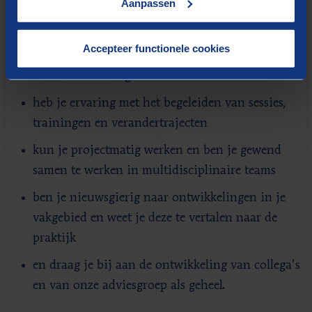
Aanpassen
beschik je over 2–5 jaar relevante werkervaring
als consultant of intern adviseur op het gebied
Accepteer functionele cookies
van verandering, leiderschap en/of
teamontwikkeling
heb je ervaring met het begeleiden van sessies,
trainingen en verandertrajecten
kun je projectmatig werken en ben je gewend
samen te werken in multidisciplinaire teams
ben je nieuwsgierig naar ontwikkelingen in je
vakgebied en weet je deze te vertalen naar de
praktijk
en draag je bij aan de ontwikkeling van collega’s
en van onze adviesgroep als geheel.