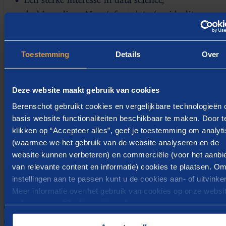
Een sterke interesse in data science,
dashboarding, AI en/of geodata (en idealiter
enige ervaring in een of meerdere van deze
vakgebieden);
Toestemming
Details
Over
Ervaring in Python of R;
De wens om niet alleen te analyseren, maar ook te
Deze website maakt gebruik van cookies
adviseren;
Berenschot gebruikt cookies en vergelijkbare technologieën
Een sterk analytisch vermogen en uitstekende
basis website functionaliteiten beschikbaar te maken. Door t
klikken op “Accepteer alles”, geef je toestemming om analyt
sociale vaardigheden.
(waarmee we het gebruik van de website analyseren en de
website kunnen verbeteren) en commerciële (voor het aanbi
van relevante content en informatie) cookies te plaatsen. O
Dit bieden wij jou
instellingen aan te passen kunt u de cookies aan- of uitvinke
Meer informatie over het gebruik van cookies op onze websi
Bij Berenschot bieden we een unieke commerciële
treft u in onze “
Cookieverklaring
”.
omgeving zonder aandeelhouders of partners. Dit geeft
ons veel ruimte en vrijheid om te ondernemen en de