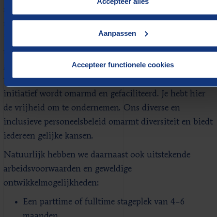
Accepteer alles
mogelijkheid om ons in te zetten voor belangrijke
maatschappelijke thema’s. Kenmerkend is onze
Aanpassen
informele cultuur. Berenschot is een platte organisatie
met korte communicatielijnen waar echt naar je
Accepteer functionele cookies
geluisterd wordt. Er zijn volop mogelijkheden voor
persoonlijke en professionele groei waarbij jouw
initiatief wordt omarmd en gefaciliteerd. Je hebt hier
de vrijheid om te ondernemen. Ons diverse en
inclusieve personeelsbeleid omarmt diversiteit en biedt
iedereen gelijke kansen.
Natuurlijk hebben we daarnaast ook uitstekende
arbeidsvoorwaarden en geweldige
ontwikkelmogelijkheden:
Een parttime of fulltime stageplek van 4–6
maanden