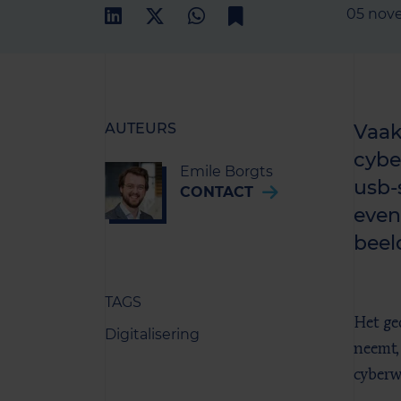
05 nov
AUTEURS
Vaak
cybe
Emile Borgts
usb-
CONTACT
even
beel
TAGS
Het ge
Digitalisering
neemt,
cyberw