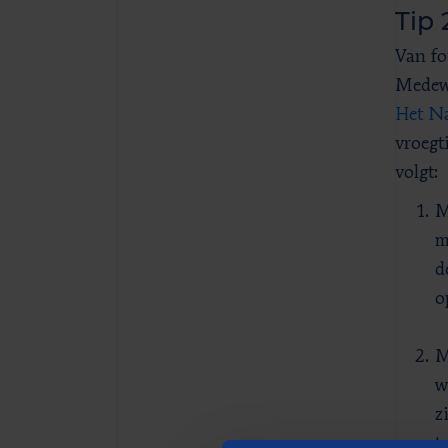
Tip 
Van fo
Medewe
Het Na
vroegt
volgt:
M
m
d
o
M
w
z
t