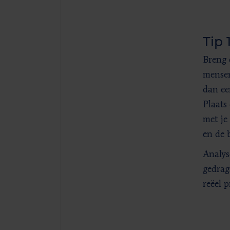
Tip 
Breng 
mensen
dan ee
Plaats
met je
en de 
Analys
gedrag
reëel 