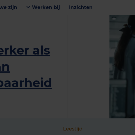
we zijn
Werken bij
Inzichten
rker als
an
baarheid
Leestijd