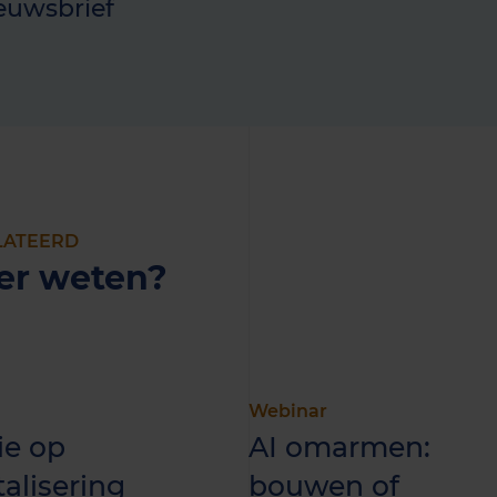
euwsbrief
LATEERD
er weten?
Webinar
ie op
AI omarmen:
talisering
bouwen of