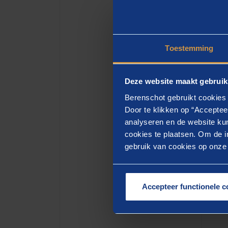
g
Toestemming
Tip
Deze website maakt gebruik
Nudgin
Berenschot gebruikt cookies 
naar d
Door te klikken op “Acceptee
veelbe
analyseren en de website kun
cookies te plaatsen. Om de in
door b
gebruik van cookies op onze w
(defau
gebrui
bewust
Accepteer functionele c
verder