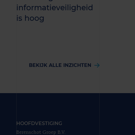
informatieveiligheid
in beslu
is hoog
BEKIJK ALLE INZICHTEN
HOOFDVESTIGING
Berenschot Groep B.V.