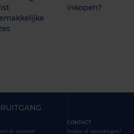
ist
inkopen?
emakkelijke
zes
RUITGANG
CONTACT
 met de nieuwste
Vragen of opmerkingen?