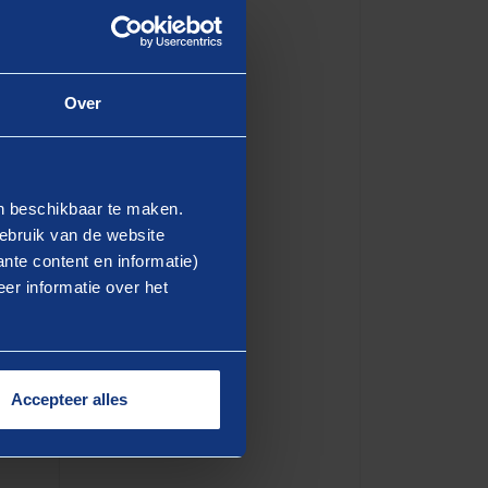
Over
aanbiedt om mensen te duwen
en beschikbaar te maken.
teit Leiden bleek dit een
ebruik van de website
en. Bijvoorbeeld
nte content en informatie)
er informatie over het
 standaardoptie te maken
) verdachte mails of het
assingen maken mensen
uze moeten maken voordat ze
Accepteer alles