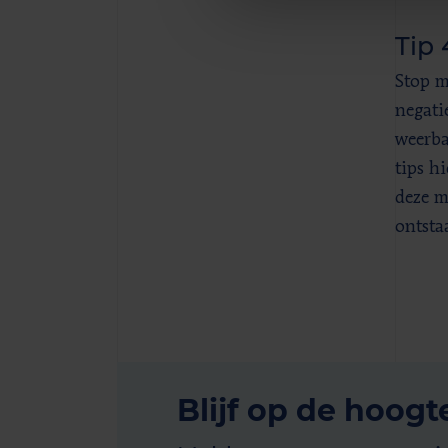
Tip 
Stop m
negatie
weerba
tips h
deze m
ontsta
Blijf op de hoogt