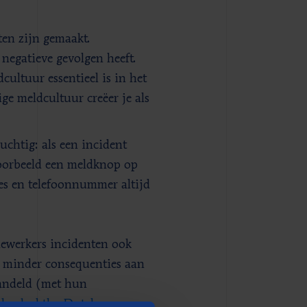
ten zijn gemaakt.
negatieve gevolgen heeft.
dcultuur essentieel is in het
ige meldcultuur creëer je als
htig: als een incident
voorbeeld een meldknop op
es en telefoonnummer altijd
ewerkers incidenten ook
n minder consequenties aan
handeld (met hun
I hacked the Dutch