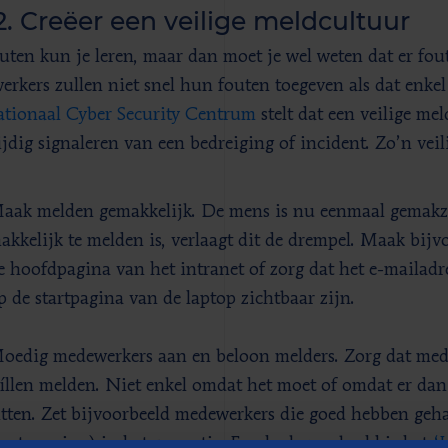
2. Creëer een veilige meldcultuur
uten kun je leren, maar dan moet je wel weten dat er fou
rkers zullen niet snel hun fouten toegeven als dat enkel 
tionaal Cyber Security Centrum
stelt dat een veilige mel
ijdig signaleren van een bedreiging of incident. Zo’n veil
aak melden gemakkelijk. De mens is nu eenmaal gemakzuc
akkelijk te melden is, verlaagt dit de drempel. Maak bij
e hoofdpagina van het intranet of zorg dat het e-mailadr
p de startpagina van de laptop zichtbaar zijn.
oedig medewerkers aan en beloon melders. Zorg dat med
íllen melden. Niet enkel omdat het moet of omdat er da
itten. Zet bijvoorbeeld medewerkers die goed hebben ge
oestemming) in het zonnetje. Een leuk voorbeeld is het
‘