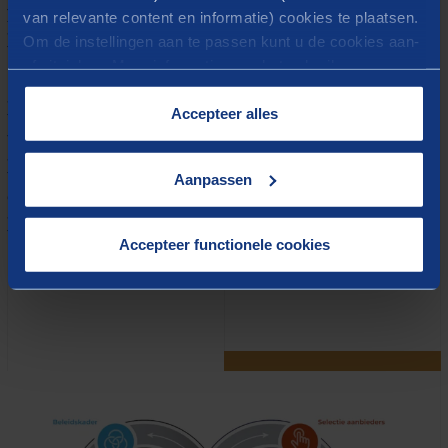
problematiek, doorslaggevend is voor een goede
van relevante content en informatie) cookies te plaatsen.
Om de instellingen aan te passen kunt u de cookies aan-
kwaliteit.
of uitvinken. Meer informatie over het gebruik van
De handreiking gaat uit van een integrale blik op
cookies op onze website treft u in onze
kwaliteitsbeleid. In de handreiking zijn vijf
“
Cookieverklaring
”.
Accepteer alles
terugkerende stappen uitgewerkt voor het sturen op
kwaliteit. Centraal daarbij staat het kwaliteitskader,
Aanpassen
dat keuzes in beleidsontwikkeling vertaalt naar
kwaliteitscriteria voor de uitvoering.
Accepteer functionele cookies