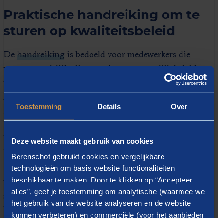
Praktische handreiking om te
sturen op kwaliteitsbeleid
De
handreiking
is bedoeld voor medewerkers die
verantwoordelijk zijn voor het gemeentelijk beleid
voor volwasseneneducatie en de bredere aanpak van
laaggeletterdheid. Het document bevat informatie,
Toestemming
Details
Over
instrumenten en voorbeelden om gemeenten te helpen
bij het sturen op kwaliteit. Het richt zich specifiek op
het non-formele aanbod voor basisvaardigheden, dat
Deze website maakt gebruik van cookies
behoort tot de verantwoordelijkheid van gemeenten.
Berenschot gebruikt cookies en vergelijkbare
Daarbij wordt echter ook veelvuldig de relatie gelegd
technologieën om basis website functionaliteiten
beschikbaar te maken. Door te klikken op “Accepteer
met de bredere inzet op laaggeletterdheid en het
alles”, geef je toestemming om analytische (waarmee we
sociaal domein, omdat de verbinding met andere
het gebruik van de website analyseren en de website
beleidsterreinen, vanwege de complexiteit van de
kunnen verbeteren) en commerciële (voor het aanbieden