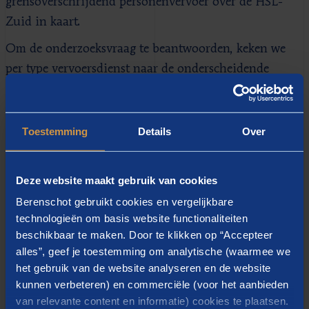
grensoverschrijdend personenvervoer over de HSL-
Zuid in kaart.
Om de onderzoeksvraag te beantwoorden, keken we
per type vervoersdienst naar de onderscheidende
marktordeningsscenario’s en de effecten van deze
scenario’s. Dit alles deden we op basis van
literatuuronderzoek en expert judgement, aangevuld
Toestemming
Details
Over
met interviews met huidige en (vertegenwoordigers
van) potentiële vervoerders op de HSL-Zuid en
Deze website maakt gebruik van cookies
validatie door een externe expertgroep. De adviseurs
Berenschot gebruikt cookies en vergelijkbare
van Berenschot ontwikkelden de scenario’s op basis
technologieën om basis website functionaliteiten
van hun kennis en ervaring van marktordening op het
beschikbaar te maken. Door te klikken op “Accepteer
spoor:
alles”, geef je toestemming om analytische (waarmee we
het gebruik van de website analyseren en de website
Berenschot kent deze (internationale) context als geen
kunnen verbeteren) en commerciële (voor het aanbieden
ander en heeft inzicht/ kennis/ ervaring
van relevante content en informatie) cookies te plaatsen.